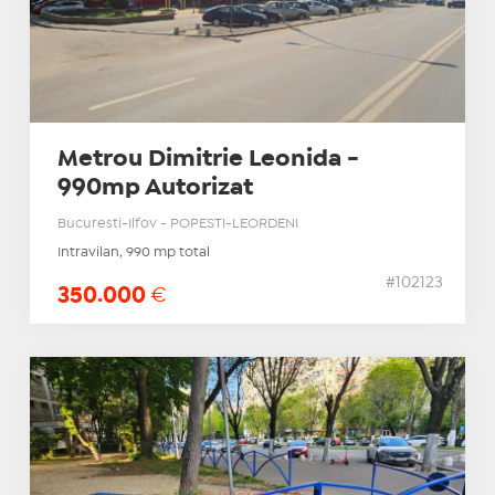
Metrou Dimitrie Leonida -
990mp Autorizat
Bucuresti-Ilfov - POPESTI-LEORDENI
Intravilan, 990 mp total
#102123
350.000
€