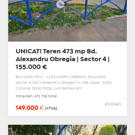
UNICAT! Teren 473 mp Bd.
Alexandru Obregia | Sector 4 |
155.000 €
Bucuresti-Ilfov - ALEXANDRU OBREGIA, Bucuresti,
Sector 4, bld. Alexandru Obregia, nr. 23B, reper: Zona
Cultural, Dodo Pizza, Lyst Restaurant
Intravilan, 472 mp total
#101940
149.000
€
(+TVA)