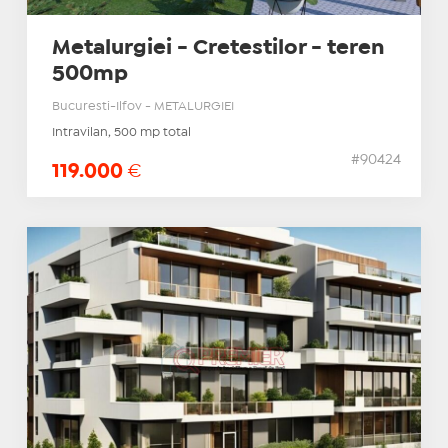
Metalurgiei - Cretestilor - teren
500mp
Bucuresti-Ilfov - METALURGIEI
Intravilan, 500 mp total
#90424
119.000
€