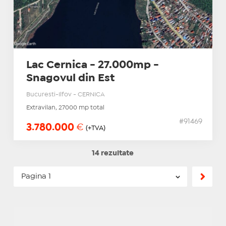
Lac Cernica - 27.000mp -
Snagovul din Est
Bucuresti-Ilfov - CERNICA
Extravilan, 27000 mp total
#91469
3.780.000
€
(+TVA)
14 rezultate