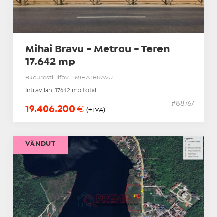
Mihai Bravu - Metrou - Teren
17.642 mp
Bucuresti-Ilfov - MIHAI BRAVU
Intravilan, 17642 mp total
#88767
19.406.200
€
(+TVA)
VÂNDUT