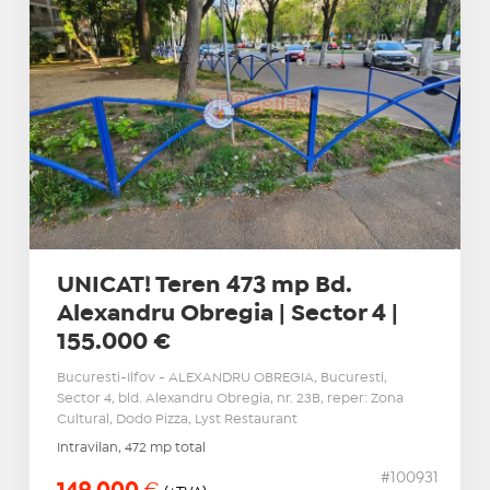
UNICAT! Teren 473 mp Bd.
Alexandru Obregia | Sector 4 |
155.000 €
Bucuresti-Ilfov - ALEXANDRU OBREGIA, Bucuresti,
Sector 4, bld. Alexandru Obregia, nr. 23B, reper: Zona
Cultural, Dodo Pizza, Lyst Restaurant
Intravilan, 472 mp total
#100931