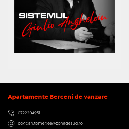
Apartamente Berceni de vanzare
0722204951
bogdan.tomegea@zonadesud.ro