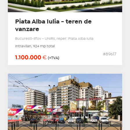
Piata Alba Iulia - teren de
vanzare
Bucuresti-Ilfov - UNIRII, reper: Piata Alba Iulia
Intravilan, 924 mp total
#89617
1.100.000
€
(+TVA)