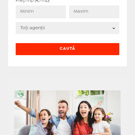
Preț/mp (€/mp)