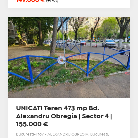
149.000
€
(+TVA)
UNICAT! Teren 473 mp Bd.
Alexandru Obregia | Sector 4 |
155.000 €
Bucuresti-Ilfov - ALEXANDRU OBREGIA, Bucuresti,