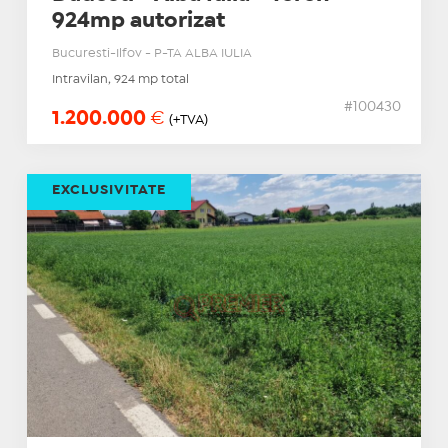
924mp autorizat
Bucuresti-Ilfov - P-TA ALBA IULIA
Intravilan, 924 mp total
#100430
1.200.000
€
(+TVA)
EXCLUSIVITATE