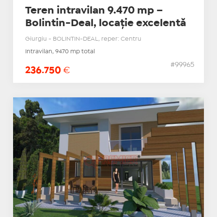
Teren intravilan 9.470 mp –
Bolintin-Deal, locație excelentă
Giurgiu - BOLINTIN-DEAL, reper: Centru
Intravilan, 9470 mp total
#99965
236.750
€