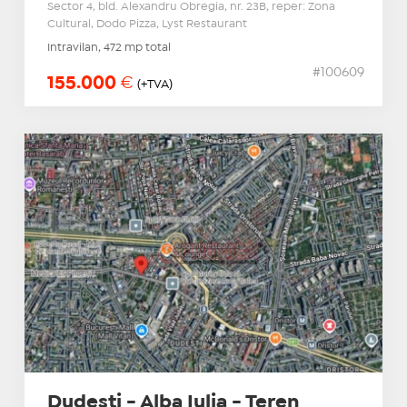
Sector 4, bld. Alexandru Obregia, nr. 23B, reper: Zona
Cultural, Dodo Pizza, Lyst Restaurant
Intravilan, 472 mp total
#100609
155.000
€
(+TVA)
Dudesti - Alba Iulia - Teren