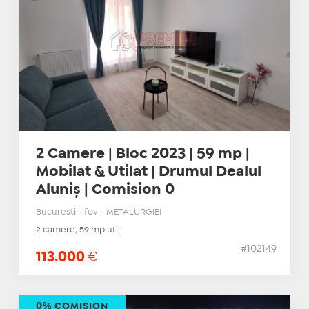
2 Camere | Bloc 2023 | 59 mp |
Mobilat & Utilat | Drumul Dealul
Aluniș | Comision 0
Bucuresti-Ilfov - METALURGIEI
2 camere, 59 mp utili
#102149
113.000
€
0% COMISION