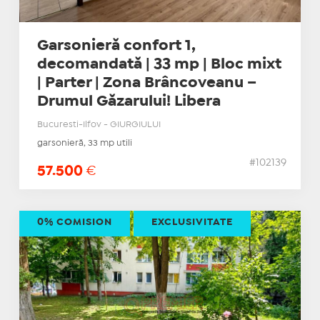
Garsonieră confort 1,
decomandată | 33 mp | Bloc mixt
| Parter | Zona Brâncoveanu –
Drumul Găzarului! Libera
Bucuresti-Ilfov - GIURGIULUI
garsonieră, 33 mp utili
#102139
57.500
€
0% COMISION
EXCLUSIVITATE