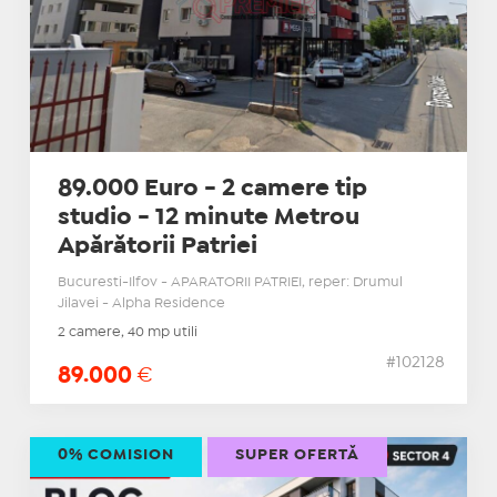
89.000 Euro - 2 camere tip
studio - 12 minute Metrou
Apărătorii Patriei
Bucuresti-Ilfov - APARATORII PATRIEI, reper: Drumul
Jilavei - Alpha Residence
2 camere, 40 mp utili
#102128
89.000
€
0% COMISION
SUPER OFERTĂ