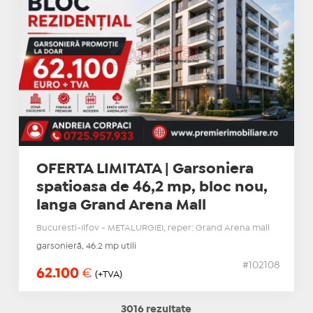
OFERTA LIMITATA | Garsoniera
spatioasa de 46,2 mp, bloc nou,
langa Grand Arena Mall
Bucuresti-Ilfov - METALURGIEI, reper: Grand Arena mall
garsonieră, 46.2 mp utili
#102108
62.100
€
(+TVA)
3016 rezultate