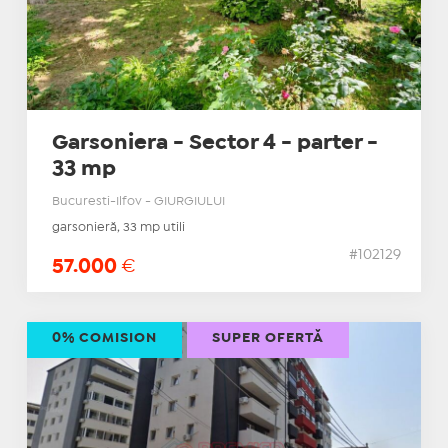
Garsoniera - Sector 4 - parter -
33 mp
Bucuresti-Ilfov - GIURGIULUI
garsonieră, 33 mp utili
#102129
57.000
€
0% COMISION
SUPER OFERTĂ