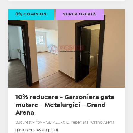
0% COMISION
SUPER OFERTĂ
10% reducere - Garsoniera gata
mutare - Metalurgiei - Grand
Arena
Bucuresti-Ilfov - METALURGIEI, reper: Mall Grand Arena
garsonieră, 46.2 mp utili