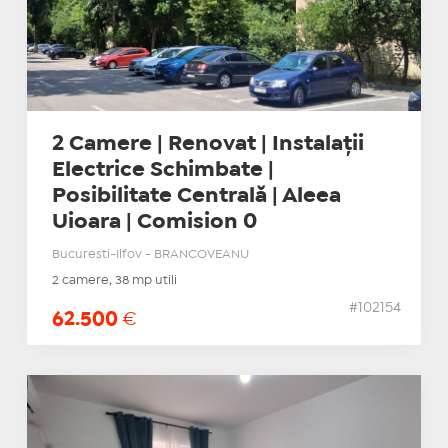
2 Camere | Renovat | Instalații
Electrice Schimbate |
Posibilitate Centrală | Aleea
Uioara | Comision 0
Bucuresti-Ilfov - BRANCOVEANU
2 camere, 38 mp utili
#102154
62.500
€