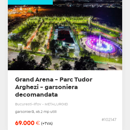
Grand Arena - Parc Tudor
Arghezi - garsoniera
decomandata
Bucuresti-Ilfov - METALURGIEI
garsonieră, 46.2 mp utili
#102147
69.000
€
(+TVA)