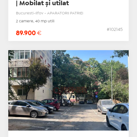
| Mobilat și utilat
Bucuresti-Ilfov - APARATORII PATRIEI
2 camere, 40 mp utili
#102145
89.900
€