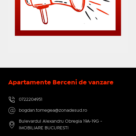
Apartamente Berceni de vanzare
0722204951
bogdan.tomegea@zonadesud.ro
Bulevardul Alexandru Obregia 19A-19G -
IMOBILIARE BUCURESTI