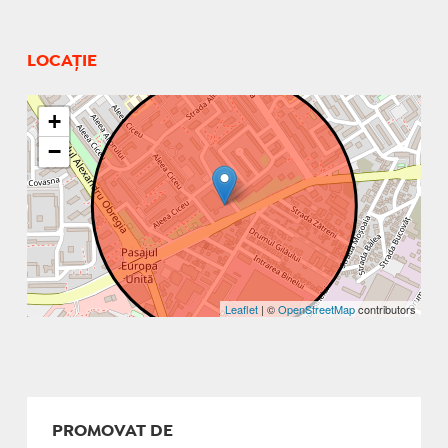
LOCAȚIE
+
−
Leaflet
| ©
OpenStreetMap
contributors
PROMOVAT DE