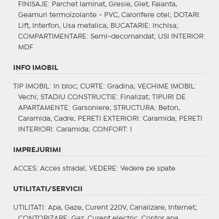
FINISAJE
: Parchet laminat, Gresie, Glet, Faianta,
Geamuri termoizolante - PVC, Calorifere otel;
DOTARI
:
Lift, Interfon, Usa metalica;
BUCATARIE
: Inchisa;
COMPARTIMENTARE
: Semi-decomandat;
USI INTERIOR
:
MDF
INFO IMOBIL
TIP IMOBIL
: In bloc;
CURTE
: Gradina;
VECHIME IMOBIL
:
Vechi;
STADIU CONSTRUCTIE
: Finalizat;
TIPURI DE
APARTAMENTE
: Garsoniere;
STRUCTURA
: Beton,
Caramida, Cadre;
PERETI EXTERIORI
: Caramida;
PERETI
INTERIORI
: Caramida;
CONFORT
: I
IMPREJURIMI
ACCES
: Acces stradal;
VEDERE
: Vedere pe spate
UTILITATI/SERVICII
UTILITATI
: Apa, Gaze, Curent 220V, Canalizare, Internet;
CONTORIZARE
: Gaz, Curent electric, Contor apa