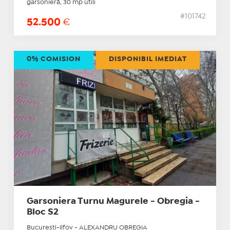
garsonieră, 30 mp utili
#101742
52.500
€
0% COMISION
DISPONIBIL IMEDIAT
Garsoniera Turnu Magurele - Obregia -
Bloc S2
Bucuresti-Ilfov - ALEXANDRU OBREGIA