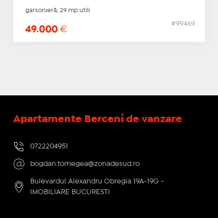
garsonieră, 29 mp utili
#99469
49.000
€
Apartamente Berceni de vanzare
0722204951
bogdan.tomegea@zonadesud.ro
Bulevardul Alexandru Obregia 19A-19G -
IMOBILIARE BUCURESTI