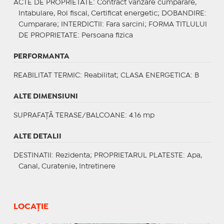
ACTE DE PROPRIETATE
: Contract vanzare cumparare,
Intabulare, Rol fiscal, Certificat energetic;
DOBANDIRE
:
Cumparare;
INTERDICTII
: Fara sarcini;
FORMA TITLULUI
DE PROPRIETATE
: Persoana fizica
PERFORMANTA
REABILITAT TERMIC
: Reabilitat;
CLASA ENERGETICA
: B
ALTE DIMENSIUNI
SUPRAFAȚĂ TERASE/BALCOANE: 4.16 mp
ALTE DETALII
DESTINATII
: Rezidenta;
PROPRIETARUL PLATESTE
: Apa,
Canal, Curatenie, Intretinere
LOCAȚIE