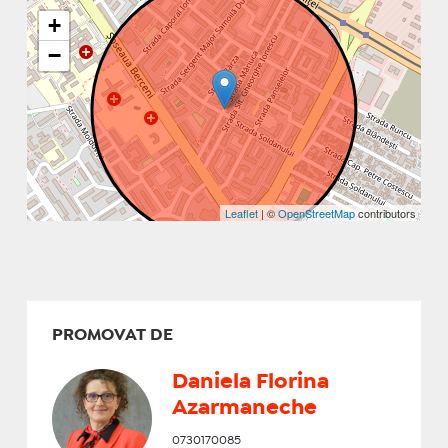
+
−
Leaflet
| ©
OpenStreetMap
contributors
PROMOVAT DE
Daniela Florina
Azarmaneche
0730170085