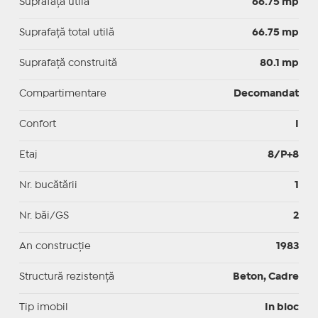
Suprafaţă utilă
66.75 mp
Suprafaţă total utilă
66.75 mp
Suprafaţă construită
80.1 mp
Compartimentare
Decomandat
Confort
I
Etaj
8/P+8
Nr. bucătării
1
Nr. băi/GS
2
An construcție
1983
Structură rezistență
Beton, Cadre
Tip imobil
In bloc