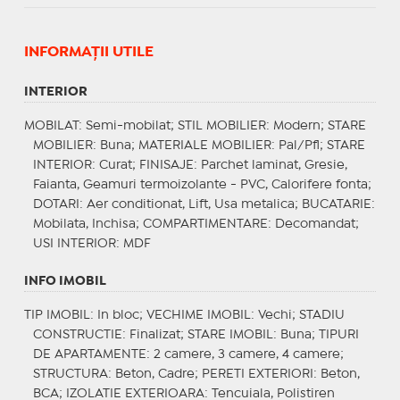
INFORMAŢII UTILE
INTERIOR
MOBILAT
: Semi-mobilat;
STIL MOBILIER
: Modern;
STARE
MOBILIER
: Buna;
MATERIALE MOBILIER
: Pal/Pfl;
STARE
INTERIOR
: Curat;
FINISAJE
: Parchet laminat, Gresie,
Faianta, Geamuri termoizolante - PVC, Calorifere fonta;
DOTARI
: Aer conditionat, Lift, Usa metalica;
BUCATARIE
:
Mobilata, Inchisa;
COMPARTIMENTARE
: Decomandat;
USI INTERIOR
: MDF
INFO IMOBIL
TIP IMOBIL
: In bloc;
VECHIME IMOBIL
: Vechi;
STADIU
CONSTRUCTIE
: Finalizat;
STARE IMOBIL
: Buna;
TIPURI
DE APARTAMENTE
: 2 camere, 3 camere, 4 camere;
STRUCTURA
: Beton, Cadre;
PERETI EXTERIORI
: Beton,
BCA;
IZOLATIE EXTERIOARA
: Tencuiala, Polistiren