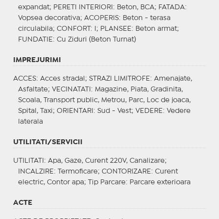
expandat;
PERETI INTERIORI
: Beton, BCA;
FATADA
:
Vopsea decorativa;
ACOPERIS
: Beton - terasa
circulabila;
CONFORT
: I;
PLANSEE
: Beton armat;
FUNDATIE
: Cu Ziduri (Beton Turnat)
IMPREJURIMI
ACCES
: Acces stradal;
STRAZI LIMITROFE
: Amenajate,
Asfaltate;
VECINATATI
: Magazine, Piata, Gradinita,
Scoala, Transport public, Metrou, Parc, Loc de joaca,
Spital, Taxi;
ORIENTARI
: Sud - Vest;
VEDERE
: Vedere
laterala
UTILITATI/SERVICII
UTILITATI
: Apa, Gaze, Curent 220V, Canalizare;
INCALZIRE
: Termoficare;
CONTORIZARE
: Curent
electric, Contor apa;
Tip Parcare
: Parcare exterioara
ACTE