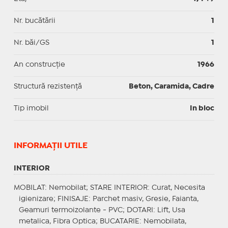
Nr. bucătării
1
Nr. băi/GS
1
An construcție
1966
Structură rezistență
Beton, Caramida, Cadre
Tip imobil
In bloc
INFORMAŢII UTILE
INTERIOR
MOBILAT
: Nemobilat;
STARE INTERIOR
: Curat, Necesita
igienizare;
FINISAJE
: Parchet masiv, Gresie, Faianta,
Geamuri termoizolante - PVC;
DOTARI
: Lift, Usa
metalica, Fibra Optica;
BUCATARIE
: Nemobilata,