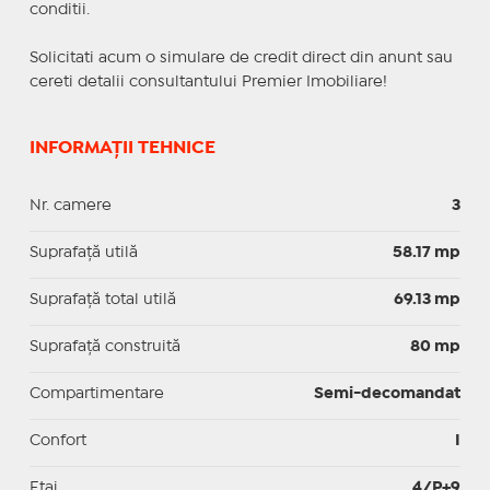
conditii.
Solicitati acum o simulare de credit direct din anunt sau
cereti detalii consultantului Premier Imobiliare!
INFORMAȚII TEHNICE
Nr. camere
3
Suprafaţă utilă
58.17 mp
Suprafaţă total utilă
69.13 mp
Suprafaţă construită
80 mp
Compartimentare
Semi-decomandat
Confort
I
Etaj
4/P+9