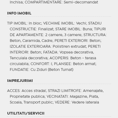
Inchisa;
COMPARTIMENTARE
: Semi-decomandat
INFO IMOBIL
TIP IMOBIL
: In bloc;
VECHIME IMOBIL
: Vechi;
STADIU
CONSTRUCTIE
: Finalizat;
STARE IMOBIL
: Buna;
TIPURI
DE APARTAMENTE
: 2 camere, 3 camere;
STRUCTURA
:
Beton, Caramida, Cadre;
PERETI EXTERIORI
: Beton;
IZOLATIE EXTERIOARA
: Polistiren extrudat;
PERETI
INTERIORI
: Beton;
FATADA
: Vopsea decorativa,
Tencuiala decorativa;
ACOPERIS
: Beton - terasa
circulabila;
CONFORT
: I;
PLANSEE
: Beton armat;
FUNDATIE
: Cu Ziduri (Beton Turnat)
IMPREJURIMI
ACCES
: Acces stradal;
STRAZI LIMITROFE
: Amenajate,
Proprietate publica;
VECINATATI
: Magazine, Piata,
Scoala, Transport public;
VEDERE
: Vedere laterala
UTILITATI/SERVICII