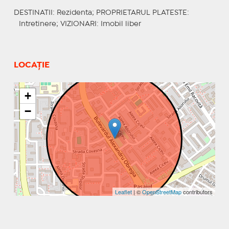
DESTINATII
: Rezidenta;
PROPRIETARUL PLATESTE
:
Intretinere;
VIZIONARI
: Imobil liber
LOCAȚIE
+
−
Leaflet
| ©
OpenStreetMap
contributors