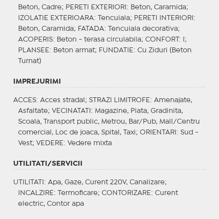
Beton, Cadre;
PERETI EXTERIORI
: Beton, Caramida;
IZOLATIE EXTERIOARA
: Tencuiala;
PERETI INTERIORI
:
Beton, Caramida;
FATADA
: Tencuiala decorativa;
ACOPERIS
: Beton - terasa circulabila;
CONFORT
: I;
PLANSEE
: Beton armat;
FUNDATIE
: Cu Ziduri (Beton
Turnat)
IMPREJURIMI
ACCES
: Acces stradal;
STRAZI LIMITROFE
: Amenajate,
Asfaltate;
VECINATATI
: Magazine, Piata, Gradinita,
Scoala, Transport public, Metrou, Bar/Pub, Mall/Centru
comercial, Loc de joaca, Spital, Taxi;
ORIENTARI
: Sud -
Vest;
VEDERE
: Vedere mixta
UTILITATI/SERVICII
UTILITATI
: Apa, Gaze, Curent 220V, Canalizare;
INCALZIRE
: Termoficare;
CONTORIZARE
: Curent
electric, Contor apa