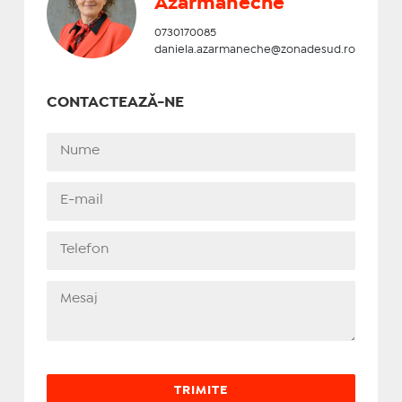
Azarmaneche
0730170085
daniela.azarmaneche@zonadesud.ro
CONTACTEAZĂ-NE