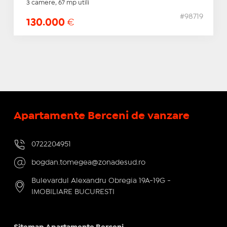
3 camere, 67 mp utili
#98719
130.000
€
Apartamente Berceni de vanzare
0722204951
bogdan.tomegea@zonadesud.ro
Bulevardul Alexandru Obregia 19A-19G -
IMOBILIARE BUCURESTI