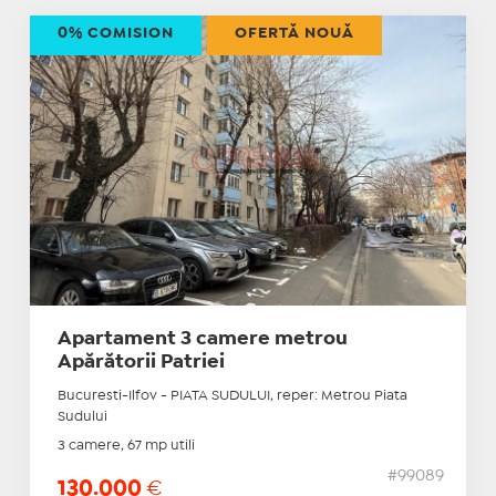
0% COMISION
OFERTĂ NOUĂ
Apartament 3 camere metrou
Apărătorii Patriei
Bucuresti-Ilfov - PIATA SUDULUI, reper: Metrou Piata
Sudului
3 camere, 67 mp utili
#99089
130.000
€