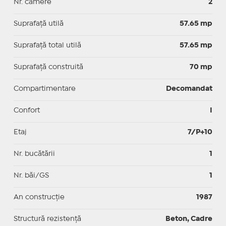
Nr. camere
2
Suprafaţă utilă
57.65 mp
Suprafaţă total utilă
57.65 mp
Suprafaţă construită
70 mp
Compartimentare
Decomandat
Confort
I
Etaj
7/P+10
Nr. bucătării
1
Nr. băi/GS
1
An construcție
1987
Structură rezistență
Beton, Cadre