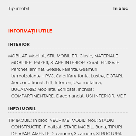
Tip imobil
In bloc
INFORMAŢII UTILE
INTERIOR
MOBILAT
: Mobilat;
STIL MOBILIER
: Clasic;
MATERIALE
MOBILIER
: Pal/Pfl;
STARE INTERIOR
: Curat;
FINISAJE
:
Parchet laminat, Gresie, Faianta, Geamuri
termoizolante - PVC, Calorifere fonta, Lustre;
DOTARI
:
Aer conditionat, Lift, Interfon, Usa metalica;
BUCATARIE
: Mobilata, Echipata, Inchisa;
COMPARTIMENTARE
: Decomandat;
USI INTERIOR
: MDF
INFO IMOBIL
TIP IMOBIL
: In bloc;
VECHIME IMOBIL
: Nou;
STADIU
CONSTRUCTIE
: Finalizat;
STARE IMOBIL
: Buna;
TIPURI
DE APARTAMENTE
: 2 camere, 3 camere;
STRUCTURA
: