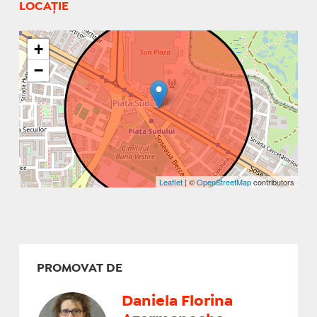
LOCAȚIE
+
−
Leaflet
| ©
OpenStreetMap
contributors
PROMOVAT DE
Daniela Florina