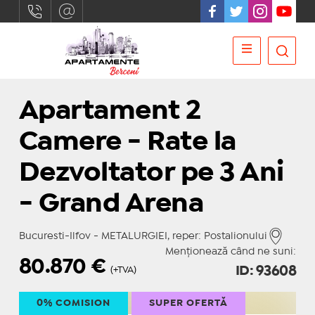
Apartament 2
Camere - Rate la
Dezvoltator pe 3 Ani
- Grand Arena
Bucuresti-Ilfov - METALURGIEI, reper: Postalionului
Menționează când ne suni:
80.870
€
ID: 93608
(+TVA)
0% COMISION
SUPER OFERTĂ