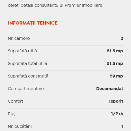
cereti detalii consultantului Premier Imobiliare!
INFORMAȚII TEHNICE
Nr. camere
2
Suprafaţă utilă
51.5 mp
Suprafaţă total utilă
51.5 mp
Suprafaţă construită
59 mp
Compartimentare
Decomandat
Confort
I sporit
Etaj
1/P+6
Nr. bucătării
1