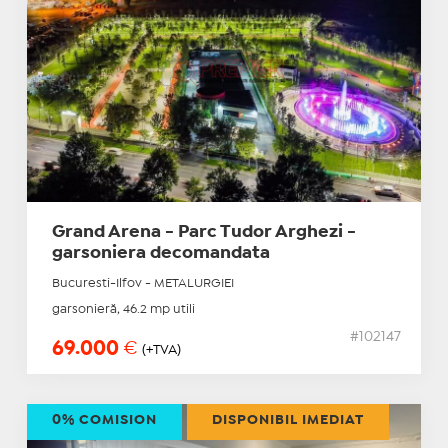
Grand Arena - Parc Tudor Arghezi -
garsoniera decomandata
Bucuresti-Ilfov - METALURGIEI
garsonieră, 46.2 mp utili
#102147
69.000
€
(+TVA)
0% COMISION
DISPONIBIL IMEDIAT