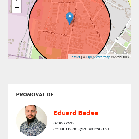
−
Leaflet
| ©
OpenStreetMap
contributors
PROMOVAT DE
Eduard Badea
0730888286
eduard.badea@zonadesud.ro