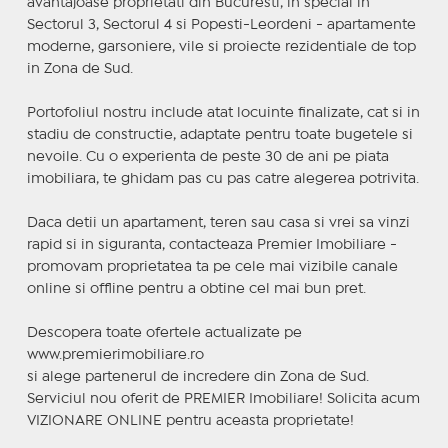
avantajoase proprietati din Bucuresti, in special in
Sectorul 3, Sectorul 4 si Popesti-Leordeni - apartamente
moderne, garsoniere, vile si proiecte rezidentiale de top
in Zona de Sud.
Portofoliul nostru include atat locuinte finalizate, cat si in
stadiu de constructie, adaptate pentru toate bugetele si
nevoile. Cu o experienta de peste 30 de ani pe piata
imobiliara, te ghidam pas cu pas catre alegerea potrivita.
Daca detii un apartament, teren sau casa si vrei sa vinzi
rapid si in siguranta, contacteaza Premier Imobiliare -
promovam proprietatea ta pe cele mai vizibile canale
online si offline pentru a obtine cel mai bun pret.
Descopera toate ofertele actualizate pe
www.premierimobiliare.ro
si alege partenerul de incredere din Zona de Sud.
Serviciul nou oferit de PREMIER Imobiliare! Solicita acum
VIZIONARE ONLINE pentru aceasta proprietate!