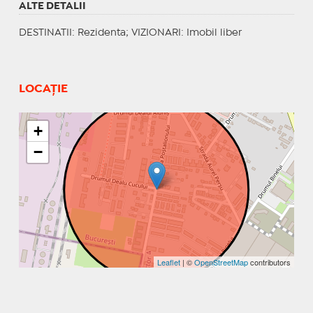
ALTE DETALII
DESTINATII
: Rezidenta;
VIZIONARI
: Imobil liber
LOCAȚIE
+
−
Leaflet
| ©
OpenStreetMap
contributors