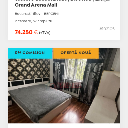
Grand Arena Mall
Bucuresti-Ilfov - BERCENI
2 camere, 57.7 mp utili
#102105
74.250
€
(+TVA)
0% COMISION
OFERTĂ NOUĂ