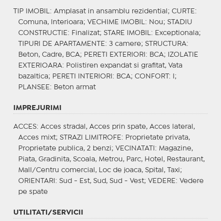
TIP IMOBIL
: Amplasat in ansamblu rezidential;
CURTE
:
Comuna, Interioara;
VECHIME IMOBIL
: Nou;
STADIU
CONSTRUCTIE
: Finalizat;
STARE IMOBIL
: Exceptionala;
TIPURI DE APARTAMENTE
: 3 camere;
STRUCTURA
:
Beton, Cadre, BCA;
PERETI EXTERIORI
: BCA;
IZOLATIE
EXTERIOARA
: Polistiren expandat si grafitat, Vata
bazaltica;
PERETI INTERIORI
: BCA;
CONFORT
: I;
PLANSEE
: Beton armat
IMPREJURIMI
ACCES
: Acces stradal, Acces prin spate, Acces lateral,
Acces mixt;
STRAZI LIMITROFE
: Proprietate privata,
Proprietate publica, 2 benzi;
VECINATATI
: Magazine,
Piata, Gradinita, Scoala, Metrou, Parc, Hotel, Restaurant,
Mall/Centru comercial, Loc de joaca, Spital, Taxi;
ORIENTARI
: Sud - Est, Sud, Sud - Vest;
VEDERE
: Vedere
pe spate
UTILITATI/SERVICII