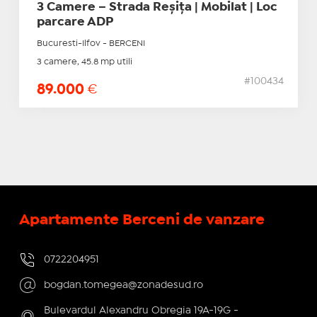
3 Camere – Strada Reșița | Mobilat | Loc
parcare ADP
Bucuresti-Ilfov - BERCENI
3 camere, 45.8 mp utili
#100434
89.000
€
Apartamente Berceni de vanzare
0722204951
bogdan.tomegea@zonadesud.ro
Bulevardul Alexandru Obregia 19A-19G -