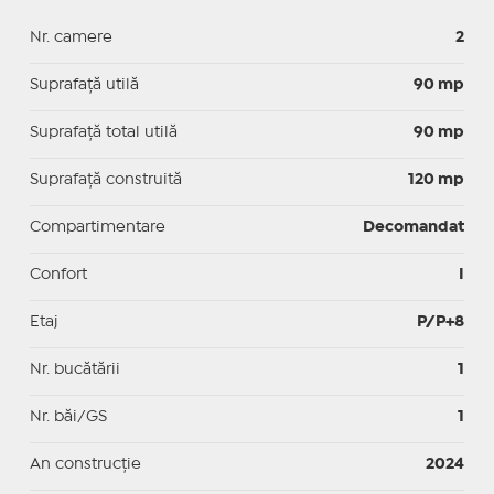
Nr. camere
2
Suprafaţă utilă
90 mp
Suprafaţă total utilă
90 mp
Suprafaţă construită
120 mp
Compartimentare
Decomandat
Confort
I
Etaj
P/P+8
Nr. bucătării
1
Nr. băi/GS
1
An construcție
2024