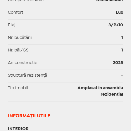
Confort
Lux
Etaj
3/P+10
Nr. bucătării
1
Nr. băi/GS
1
An construcție
2025
Structură rezistență
-
Tip imobil
Amplasat in ansamblu
rezidential
INFORMAŢII UTILE
INTERIOR