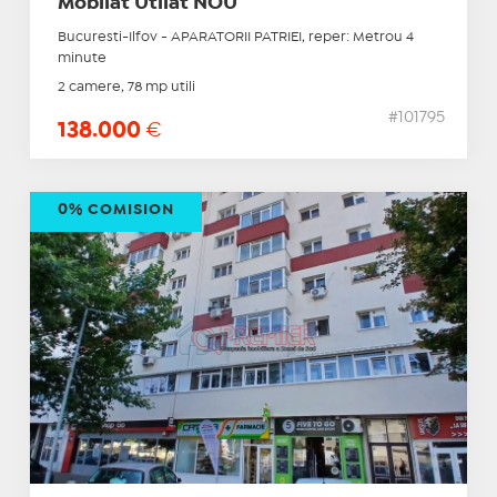
Mobilat Utilat NOU
Bucuresti-Ilfov - APARATORII PATRIEI, reper: Metrou 4
minute
2 camere, 78 mp utili
#101795
138.000
€
0% COMISION