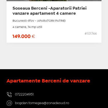
Soseaua Berceni -Aparatorii Patriei
vanzare apartament 4 camere
Bucuresti-Ilfov - APARATORII PATRIEI
4 camere, 74 mp utili
#101744
149.000
€
Apartamente Berceni de vanzare
0722204951
bogdan.tomegea@zonadesud.ro