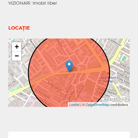
VIZIONARI
: Imobil liber
LOCAȚIE
+
−
Leaflet
| ©
OpenStreetMap
contributors