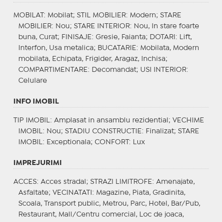
MOBILAT
: Mobilat;
STIL MOBILIER
: Modern;
STARE
MOBILIER
: Nou;
STARE INTERIOR
: Nou, In stare foarte
buna, Curat;
FINISAJE
: Gresie, Faianta;
DOTARI
: Lift,
Interfon, Usa metalica;
BUCATARIE
: Mobilata, Modern
mobilata, Echipata, Frigider, Aragaz, Inchisa;
COMPARTIMENTARE
: Decomandat;
USI INTERIOR
:
Celulare
INFO IMOBIL
TIP IMOBIL
: Amplasat in ansamblu rezidential;
VECHIME
IMOBIL
: Nou;
STADIU CONSTRUCTIE
: Finalizat;
STARE
IMOBIL
: Exceptionala;
CONFORT
: Lux
IMPREJURIMI
ACCES
: Acces stradal;
STRAZI LIMITROFE
: Amenajate,
Asfaltate;
VECINATATI
: Magazine, Piata, Gradinita,
Scoala, Transport public, Metrou, Parc, Hotel, Bar/Pub,
Restaurant, Mall/Centru comercial, Loc de joaca,