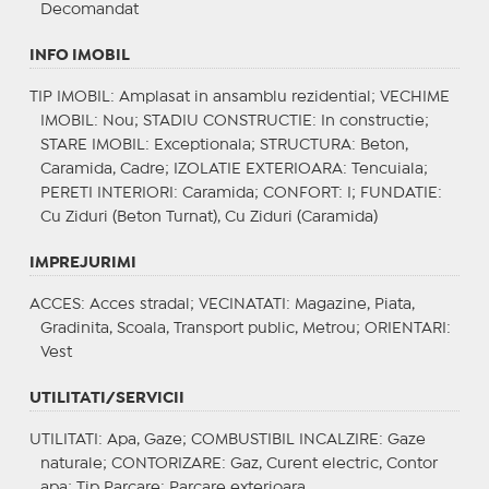
Decomandat
INFO IMOBIL
TIP IMOBIL
: Amplasat in ansamblu rezidential;
VECHIME
IMOBIL
: Nou;
STADIU CONSTRUCTIE
: In constructie;
STARE IMOBIL
: Exceptionala;
STRUCTURA
: Beton,
Caramida, Cadre;
IZOLATIE EXTERIOARA
: Tencuiala;
PERETI INTERIORI
: Caramida;
CONFORT
: I;
FUNDATIE
:
Cu Ziduri (Beton Turnat), Cu Ziduri (Caramida)
IMPREJURIMI
ACCES
: Acces stradal;
VECINATATI
: Magazine, Piata,
Gradinita, Scoala, Transport public, Metrou;
ORIENTARI
:
Vest
UTILITATI/SERVICII
UTILITATI
: Apa, Gaze;
COMBUSTIBIL INCALZIRE
: Gaze
naturale;
CONTORIZARE
: Gaz, Curent electric, Contor
apa;
Tip Parcare
: Parcare exterioara