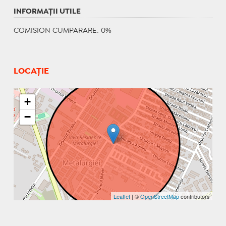
INFORMAŢII UTILE
COMISION CUMPARARE: 0%
LOCAȚIE
+
−
Leaflet
| ©
OpenStreetMap
contributors