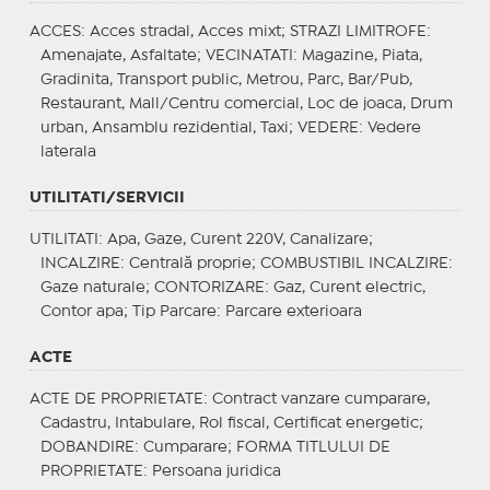
ACCES
: Acces stradal, Acces mixt;
STRAZI LIMITROFE
:
Amenajate, Asfaltate;
VECINATATI
: Magazine, Piata,
Gradinita, Transport public, Metrou, Parc, Bar/Pub,
Restaurant, Mall/Centru comercial, Loc de joaca, Drum
urban, Ansamblu rezidential, Taxi;
VEDERE
: Vedere
laterala
UTILITATI/SERVICII
UTILITATI
: Apa, Gaze, Curent 220V, Canalizare;
INCALZIRE
: Centrală proprie;
COMBUSTIBIL INCALZIRE
:
Gaze naturale;
CONTORIZARE
: Gaz, Curent electric,
Contor apa;
Tip Parcare
: Parcare exterioara
ACTE
ACTE DE PROPRIETATE
: Contract vanzare cumparare,
Cadastru, Intabulare, Rol fiscal, Certificat energetic;
DOBANDIRE
: Cumparare;
FORMA TITLULUI DE
PROPRIETATE
: Persoana juridica