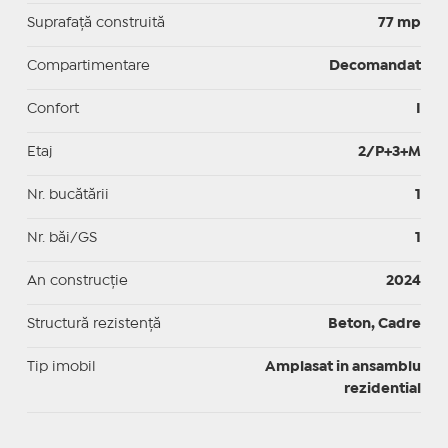
Suprafaţă construită
77 mp
Compartimentare
Decomandat
Confort
I
Etaj
2/P+3+M
Nr. bucătării
1
Nr. băi/GS
1
An construcție
2024
Structură rezistență
Beton, Cadre
Tip imobil
Amplasat in ansamblu
rezidential