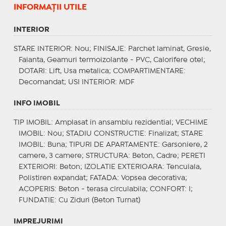
INFORMAŢII UTILE
INTERIOR
STARE INTERIOR
: Nou;
FINISAJE
: Parchet laminat, Gresie,
Faianta, Geamuri termoizolante - PVC, Calorifere otel;
DOTARI
: Lift, Usa metalica;
COMPARTIMENTARE
:
Decomandat;
USI INTERIOR
: MDF
INFO IMOBIL
TIP IMOBIL
: Amplasat in ansamblu rezidential;
VECHIME
IMOBIL
: Nou;
STADIU CONSTRUCTIE
: Finalizat;
STARE
IMOBIL
: Buna;
TIPURI DE APARTAMENTE
: Garsoniere, 2
camere, 3 camere;
STRUCTURA
: Beton, Cadre;
PERETI
EXTERIORI
: Beton;
IZOLATIE EXTERIOARA
: Tencuiala,
Polistiren expandat;
FATADA
: Vopsea decorativa;
ACOPERIS
: Beton - terasa circulabila;
CONFORT
: I;
FUNDATIE
: Cu Ziduri (Beton Turnat)
IMPREJURIMI