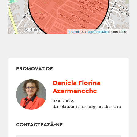
Leaflet
| ©
OpenStreetMap
contributors
PROMOVAT DE
Daniela Florina
Azarmaneche
0730170085
daniela.azarmaneche@zonadesud.ro
CONTACTEAZĂ-NE