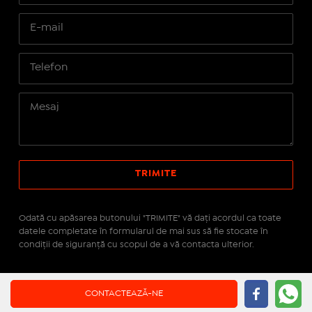
Odată cu apăsarea butonului "TRIMITE" vă daţi acordul ca toate
datele completate în formularul de mai sus să fie stocate în
condiţii de siguranţă cu scopul de a vă contacta ulterior.
Site realizat pe platforma
IMOPEDIA.ro - Anunțuri
CONTACTEAZĂ-NE
Imobiliare
pe tehnologie
Real Manager - CRM Imobiliar