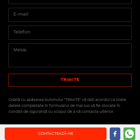
Odată cu apăsarea butonului "TRIMITE" vă daţi acordul ca toate
datele completate în formularul de mai sus să fie stocate în
condiţii de siguranţă cu scopul de a vă contacta ulterior.
Site realizat pe platforma
IMOPEDIA.ro - Anunțuri
CONTACTEAZĂ-NE
Imobiliare
pe tehnologie
Real Manager - CRM Imobiliar