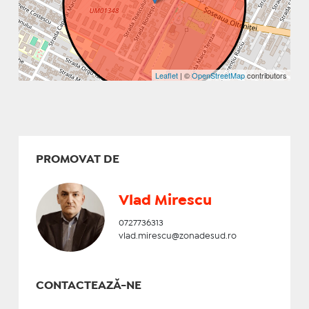
Leaflet
| ©
OpenStreetMap
contributors
PROMOVAT DE
Vlad Mirescu
0727736313
vlad.mirescu@zonadesud.ro
CONTACTEAZĂ-NE