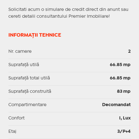
Solicitati acum o simulare de credit direct din anunt sau
cereti detalii consultantului Premier Imobiliare!
INFORMAȚII TEHNICE
Nr. camere
2
Suprafaţă utilă
66.85 mp
Suprafaţă total utilă
66.85 mp
Suprafaţă construită
83 mp
Compartimentare
Decomandat
Confort
I, Lux
Etaj
3/P+4