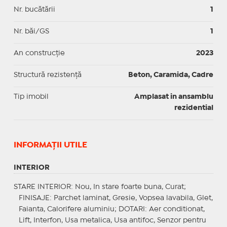
Nr. bucătării
1
Nr. băi/GS
1
An construcție
2023
Structură rezistență
Beton, Caramida, Cadre
Tip imobil
Amplasat in ansamblu
rezidential
INFORMAŢII UTILE
INTERIOR
STARE INTERIOR
: Nou, In stare foarte buna, Curat;
FINISAJE
: Parchet laminat, Gresie, Vopsea lavabila, Glet,
Faianta, Calorifere aluminiu;
DOTARI
: Aer conditionat,
Lift, Interfon, Usa metalica, Usa antifoc, Senzor pentru