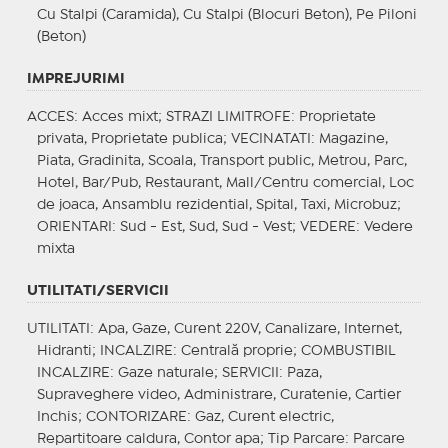
Cu Stalpi (Caramida), Cu Stalpi (Blocuri Beton), Pe Piloni
(Beton)
IMPREJURIMI
ACCES
: Acces mixt;
STRAZI LIMITROFE
: Proprietate
privata, Proprietate publica;
VECINATATI
: Magazine,
Piata, Gradinita, Scoala, Transport public, Metrou, Parc,
Hotel, Bar/Pub, Restaurant, Mall/Centru comercial, Loc
de joaca, Ansamblu rezidential, Spital, Taxi, Microbuz;
ORIENTARI
: Sud - Est, Sud, Sud - Vest;
VEDERE
: Vedere
mixta
UTILITATI/SERVICII
UTILITATI
: Apa, Gaze, Curent 220V, Canalizare, Internet,
Hidranti;
INCALZIRE
: Centrală proprie;
COMBUSTIBIL
INCALZIRE
: Gaze naturale;
SERVICII
: Paza,
Supraveghere video, Administrare, Curatenie, Cartier
Inchis;
CONTORIZARE
: Gaz, Curent electric,
Repartitoare caldura, Contor apa;
Tip Parcare
: Parcare