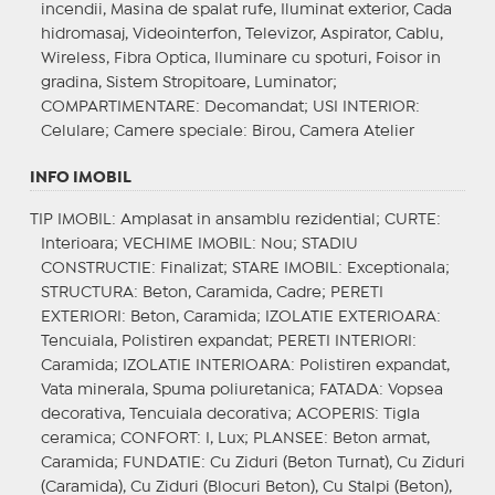
incendii, Masina de spalat rufe, Iluminat exterior, Cada
hidromasaj, Videointerfon, Televizor, Aspirator, Cablu,
Wireless, Fibra Optica, Iluminare cu spoturi, Foisor in
gradina, Sistem Stropitoare, Luminator;
COMPARTIMENTARE
: Decomandat;
USI INTERIOR
:
Celulare;
Camere speciale
: Birou, Camera Atelier
INFO IMOBIL
TIP IMOBIL
: Amplasat in ansamblu rezidential;
CURTE
:
Interioara;
VECHIME IMOBIL
: Nou;
STADIU
CONSTRUCTIE
: Finalizat;
STARE IMOBIL
: Exceptionala;
STRUCTURA
: Beton, Caramida, Cadre;
PERETI
EXTERIORI
: Beton, Caramida;
IZOLATIE EXTERIOARA
:
Tencuiala, Polistiren expandat;
PERETI INTERIORI
:
Caramida;
IZOLATIE INTERIOARA
: Polistiren expandat,
Vata minerala, Spuma poliuretanica;
FATADA
: Vopsea
decorativa, Tencuiala decorativa;
ACOPERIS
: Tigla
ceramica;
CONFORT
: I, Lux;
PLANSEE
: Beton armat,
Caramida;
FUNDATIE
: Cu Ziduri (Beton Turnat), Cu Ziduri
(Caramida), Cu Ziduri (Blocuri Beton), Cu Stalpi (Beton),