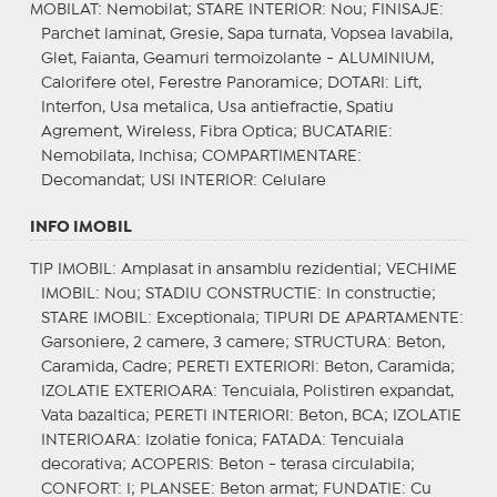
MOBILAT
: Nemobilat;
STARE INTERIOR
: Nou;
FINISAJE
:
Parchet laminat, Gresie, Sapa turnata, Vopsea lavabila,
Glet, Faianta, Geamuri termoizolante - ALUMINIUM,
Calorifere otel, Ferestre Panoramice;
DOTARI
: Lift,
Interfon, Usa metalica, Usa antiefractie, Spatiu
Agrement, Wireless, Fibra Optica;
BUCATARIE
:
Nemobilata, Inchisa;
COMPARTIMENTARE
:
Decomandat;
USI INTERIOR
: Celulare
INFO IMOBIL
TIP IMOBIL
: Amplasat in ansamblu rezidential;
VECHIME
IMOBIL
: Nou;
STADIU CONSTRUCTIE
: In constructie;
STARE IMOBIL
: Exceptionala;
TIPURI DE APARTAMENTE
:
Garsoniere, 2 camere, 3 camere;
STRUCTURA
: Beton,
Caramida, Cadre;
PERETI EXTERIORI
: Beton, Caramida;
IZOLATIE EXTERIOARA
: Tencuiala, Polistiren expandat,
Vata bazaltica;
PERETI INTERIORI
: Beton, BCA;
IZOLATIE
INTERIOARA
: Izolatie fonica;
FATADA
: Tencuiala
decorativa;
ACOPERIS
: Beton - terasa circulabila;
CONFORT
: I;
PLANSEE
: Beton armat;
FUNDATIE
: Cu