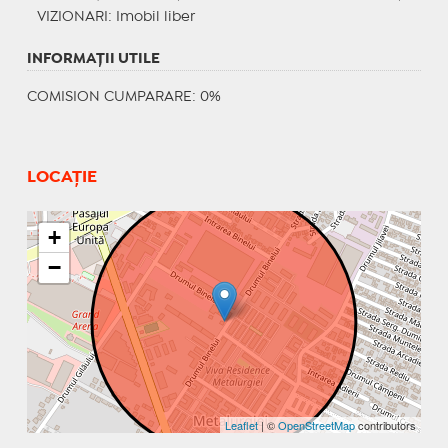
VIZIONARI
: Imobil liber
INFORMAŢII UTILE
COMISION CUMPARARE: 0%
LOCAȚIE
+
−
Leaflet
| ©
OpenStreetMap
contributors