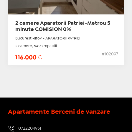
2 camere Aparatorii Patriei-Metrou 5
minute COMISION 0%
Bucuresti-Ilfov - APARATORII PATRIEI
2 camere, 54.93 mp utili
#102097
116.000
€
Apartamente Berceni de vanzare
0722204951