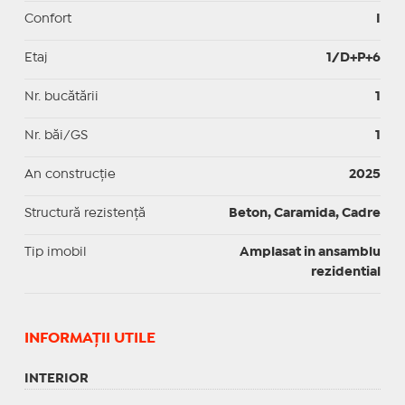
Confort
I
Etaj
1/D+P+6
Nr. bucătării
1
Nr. băi/GS
1
An construcție
2025
Structură rezistență
Beton, Caramida, Cadre
Tip imobil
Amplasat in ansamblu
rezidential
INFORMAŢII UTILE
INTERIOR