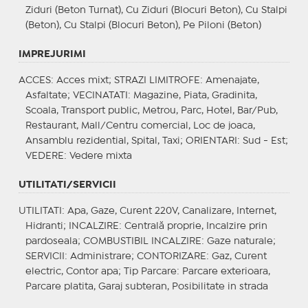
Ziduri (Beton Turnat), Cu Ziduri (Blocuri Beton), Cu Stalpi
(Beton), Cu Stalpi (Blocuri Beton), Pe Piloni (Beton)
IMPREJURIMI
ACCES
: Acces mixt;
STRAZI LIMITROFE
: Amenajate,
Asfaltate;
VECINATATI
: Magazine, Piata, Gradinita,
Scoala, Transport public, Metrou, Parc, Hotel, Bar/Pub,
Restaurant, Mall/Centru comercial, Loc de joaca,
Ansamblu rezidential, Spital, Taxi;
ORIENTARI
: Sud - Est;
VEDERE
: Vedere mixta
UTILITATI/SERVICII
UTILITATI
: Apa, Gaze, Curent 220V, Canalizare, Internet,
Hidranti;
INCALZIRE
: Centrală proprie, Incalzire prin
pardoseala;
COMBUSTIBIL INCALZIRE
: Gaze naturale;
SERVICII
: Administrare;
CONTORIZARE
: Gaz, Curent
electric, Contor apa;
Tip Parcare
: Parcare exterioara,
Parcare platita, Garaj subteran, Posibilitate in strada