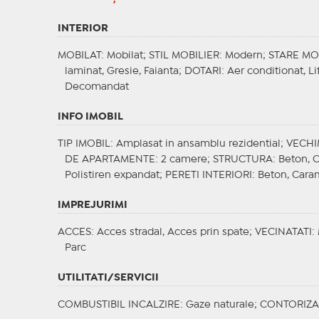
INTERIOR
MOBILAT
: Mobilat;
STIL MOBILIER
: Modern;
STARE MO
laminat, Gresie, Faianta;
DOTARI
: Aer conditionat, L
Decomandat
INFO IMOBIL
TIP IMOBIL
: Amplasat in ansamblu rezidential;
VECHI
DE APARTAMENTE
: 2 camere;
STRUCTURA
: Beton, 
Polistiren expandat;
PERETI INTERIORI
: Beton, Cara
IMPREJURIMI
ACCES
: Acces stradal, Acces prin spate;
VECINATATI
:
Parc
UTILITATI/SERVICII
COMBUSTIBIL INCALZIRE
: Gaze naturale;
CONTORIZA