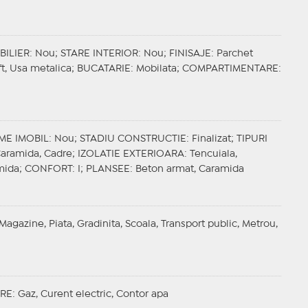
BILIER
: Nou;
STARE INTERIOR
: Nou;
FINISAJE
: Parchet
ift, Usa metalica;
BUCATARIE
: Mobilata;
COMPARTIMENTARE
:
ME IMOBIL
: Nou;
STADIU CONSTRUCTIE
: Finalizat;
TIPURI
Caramida, Cadre;
IZOLATIE EXTERIOARA
: Tencuiala,
mida;
CONFORT
: I;
PLANSEE
: Beton armat, Caramida
 Magazine, Piata, Gradinita, Scoala, Transport public, Metrou,
RE
: Gaz, Curent electric, Contor apa