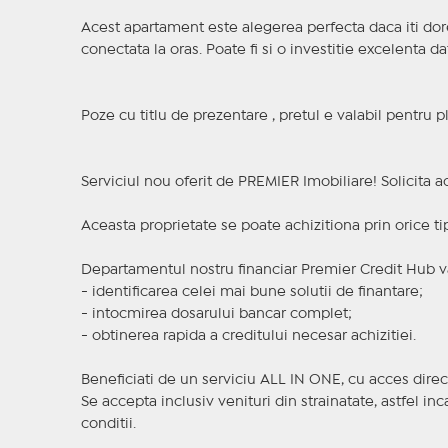
Acest apartament este alegerea perfecta daca iti dor
conectata la oras. Poate fi si o investitie excelenta da
Poze cu titlu de prezentare , pretul e valabil pentru p
Serviciul nou oferit de PREMIER Imobiliare! Solicit
Aceasta proprietate se poate achizitiona prin orice ti
Departamentul nostru financiar Premier Credit Hub va
- identificarea celei mai bune solutii de finantare;
- intocmirea dosarului bancar complet;
- obtinerea rapida a creditului necesar achizitiei.
Beneficiati de un serviciu ALL IN ONE, cu acces direc
Se accepta inclusiv venituri din strainatate, astfel i
conditii.