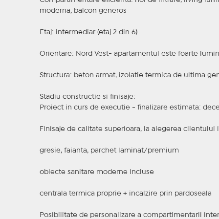
Compartimentare eficienta: hol de intrare, living lu
moderna, balcon generos
Etaj: intermediar (etaj 2 din 6)
Orientare: Nord Vest- apartamentul este foarte lumino
Structura: beton armat, izolatie termica de ultima g
Stadiu constructie si finisaje:
Proiect in curs de executie - finalizare estimata: de
Finisaje de calitate superioara, la alegerea clientului i
gresie, faianta, parchet laminat/premium
obiecte sanitare moderne incluse
centrala termica proprie + incalzire prin pardoseala
Posibilitate de personalizare a compartimentarii inter