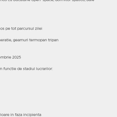
minos cu bucatarie open-space, dormitor spatios, baie
s pe tot parcursul zilei
eneratie, geamuri termopan tripan
cembrie 2025
n functie de stadiul lucrarilor:
ioare in faza incipienta