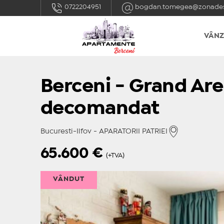
0722204951
bogdan.tomegea@zonades
VÂNZ
Berceni - Grand Ar
decomandat
Bucuresti-Ilfov - APARATORII PATRIEI
65.600
€
(+TVA)
VÂNDUT