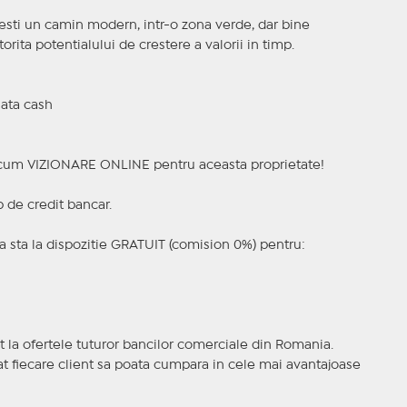
esti un camin modern, intr-o zona verde, dar bine
torita potentialului de crestere a valorii in timp.
lata cash
a acum VIZIONARE ONLINE pentru aceasta proprietate!
p de credit bancar.
 sta la dispozitie GRATUIT (comision 0%) pentru:
t la ofertele tuturor bancilor comerciale din Romania.
ncat fiecare client sa poata cumpara in cele mai avantajoase