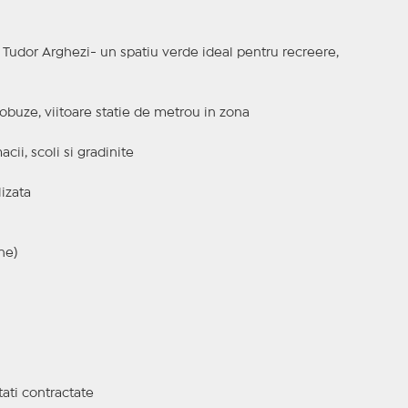
l Tudor Arghezi- un spatiu verde ideal pentru recreere,
obuze, viitoare statie de metrou in zona
ii, scoli si gradinite
lizata
ne)
tati contractate