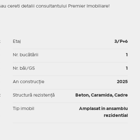
sau cereti detalii consultantului Premier Imobiliare!
2
Etaj
3/P+6
p
Nr. bucătării
1
p
Nr. băi/GS
1
p
An construcție
2025
t
Structură rezistență
Beton, Caramida, Cadre
I
Tip imobil
Amplasat in ansamblu
rezidential