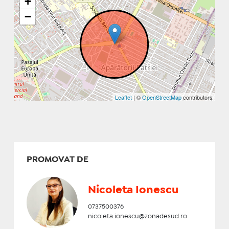
+
−
Leaflet
| ©
OpenStreetMap
contributors
PROMOVAT DE
Nicoleta Ionescu
0737500376
nicoleta.ionescu@zonadesud.ro