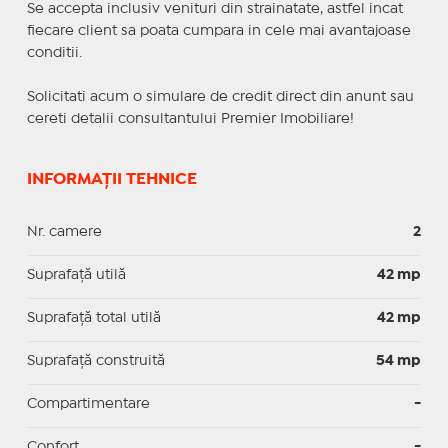
Se accepta inclusiv venituri din strainatate, astfel incat
fiecare client sa poata cumpara in cele mai avantajoase
conditii.
Solicitati acum o simulare de credit direct din anunt sau
cereti detalii consultantului Premier Imobiliare!
INFORMAȚII TEHNICE
Nr. camere
2
Suprafaţă utilă
42 mp
Suprafaţă total utilă
42 mp
Suprafaţă construită
54 mp
Compartimentare
-
Confort
-