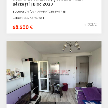
Bârzești | Bloc 2023
Bucuresti-Ilfov - APARATORII PATRIEI
garsonieră, 42 mp utili
#102172
68.500
€