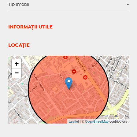
Tip imobil
-
INFORMAŢII UTILE
LOCAȚIE
+
−
Leaflet
| ©
OpenStreetMap
contributors