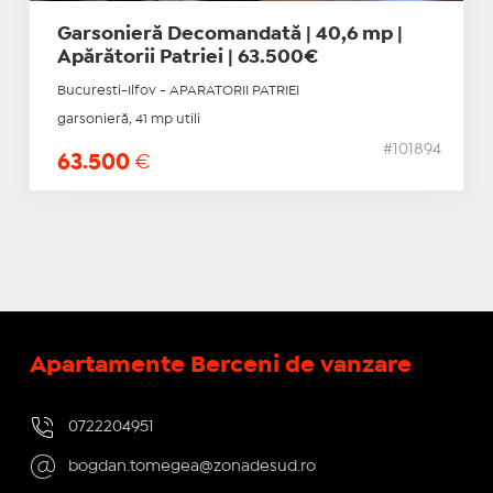
Garsonieră Decomandată | 40,6 mp |
Apărătorii Patriei | 63.500€
Bucuresti-Ilfov - APARATORII PATRIEI
garsonieră, 41 mp utili
#101894
63.500
€
Apartamente Berceni de vanzare
0722204951
bogdan.tomegea@zonadesud.ro