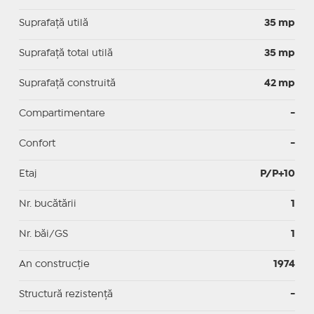
Suprafaţă utilă
35 mp
Suprafaţă total utilă
35 mp
Suprafaţă construită
42 mp
Compartimentare
-
Confort
-
Etaj
P/P+10
Nr. bucătării
1
Nr. băi/GS
1
An construcție
1974
Structură rezistență
-