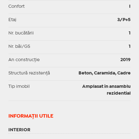
Confort
I
Etaj
3/P+5
Nr. bucătării
1
Nr. băi/GS
1
An construcție
2019
Structură rezistență
Beton, Caramida, Cadre
Tip imobil
Amplasat in ansamblu
rezidential
INFORMAŢII UTILE
INTERIOR