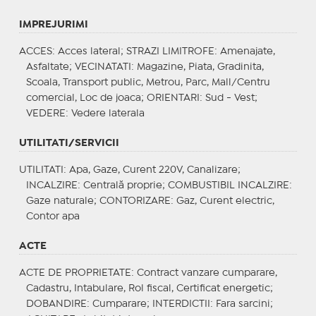
IMPREJURIMI
ACCES
: Acces lateral;
STRAZI LIMITROFE
: Amenajate,
Asfaltate;
VECINATATI
: Magazine, Piata, Gradinita,
Scoala, Transport public, Metrou, Parc, Mall/Centru
comercial, Loc de joaca;
ORIENTARI
: Sud - Vest;
VEDERE
: Vedere laterala
UTILITATI/SERVICII
UTILITATI
: Apa, Gaze, Curent 220V, Canalizare;
INCALZIRE
: Centrală proprie;
COMBUSTIBIL INCALZIRE
:
Gaze naturale;
CONTORIZARE
: Gaz, Curent electric,
Contor apa
ACTE
ACTE DE PROPRIETATE
: Contract vanzare cumparare,
Cadastru, Intabulare, Rol fiscal, Certificat energetic;
DOBANDIRE
: Cumparare;
INTERDICTII
: Fara sarcini;