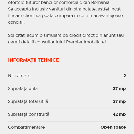
ofertele tuturor bancilor comerciale din Romania.
Se accepta inclusiv venituri din strainatate, astfel incat
fiecare client sa poata cumpara in cele mai avantajoase
conditii.
Solicitati acum o simulare de credit direct din anunt sau
cereti detalii consultantului Premier Imobiliare!
INFORMAȚII TEHNICE
Nr. camere
2
Suprafaţă utilă
37 mp
Suprafaţă total utilă
37 mp
Suprafaţă construită
42 mp
Compartimentare
Open space