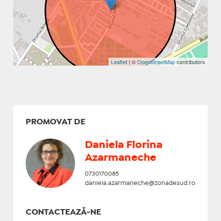
Leaflet
| ©
OpenStreetMap
contributors
PROMOVAT DE
Daniela Florina
Azarmaneche
0730170085
daniela.azarmaneche@zonadesud.ro
CONTACTEAZĂ-NE