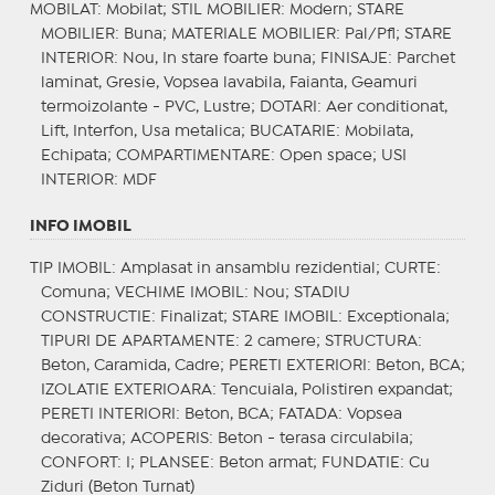
MOBILAT
: Mobilat;
STIL MOBILIER
: Modern;
STARE
MOBILIER
: Buna;
MATERIALE MOBILIER
: Pal/Pfl;
STARE
INTERIOR
: Nou, In stare foarte buna;
FINISAJE
: Parchet
laminat, Gresie, Vopsea lavabila, Faianta, Geamuri
termoizolante - PVC, Lustre;
DOTARI
: Aer conditionat,
Lift, Interfon, Usa metalica;
BUCATARIE
: Mobilata,
Echipata;
COMPARTIMENTARE
: Open space;
USI
INTERIOR
: MDF
INFO IMOBIL
TIP IMOBIL
: Amplasat in ansamblu rezidential;
CURTE
:
Comuna;
VECHIME IMOBIL
: Nou;
STADIU
CONSTRUCTIE
: Finalizat;
STARE IMOBIL
: Exceptionala;
TIPURI DE APARTAMENTE
: 2 camere;
STRUCTURA
:
Beton, Caramida, Cadre;
PERETI EXTERIORI
: Beton, BCA;
IZOLATIE EXTERIOARA
: Tencuiala, Polistiren expandat;
PERETI INTERIORI
: Beton, BCA;
FATADA
: Vopsea
decorativa;
ACOPERIS
: Beton - terasa circulabila;
CONFORT
: I;
PLANSEE
: Beton armat;
FUNDATIE
: Cu
Ziduri (Beton Turnat)