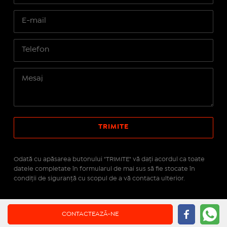
Odată cu apăsarea butonului "TRIMITE" vă daţi acordul ca toate
datele completate în formularul de mai sus să fie stocate în
condiţii de siguranţă cu scopul de a vă contacta ulterior.
Site realizat pe platforma
IMOPEDIA.ro - Anunțuri
CONTACTEAZĂ-NE
Imobiliare
pe tehnologie
Real Manager - CRM Imobiliar