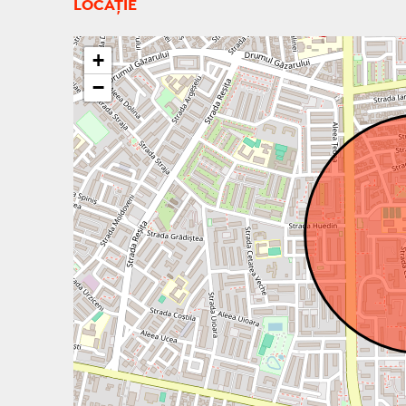
LOCAȚIE
+
−