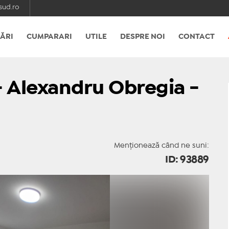
ud.ro
ĂRI
CUMPARARI
UTILE
DESPRE NOI
CONTACT
 Alexandru Obregia -
Menționează când ne suni:
ID: 93889