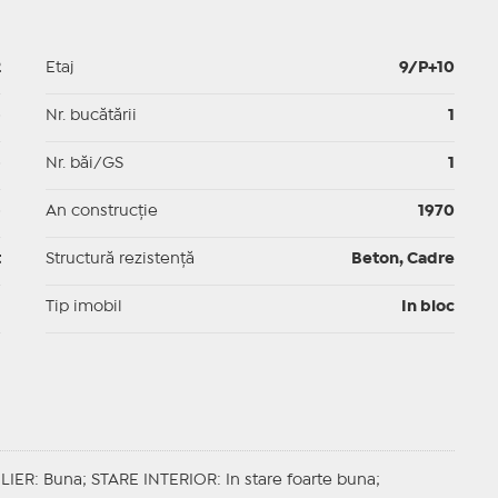
2
Etaj
9/P+10
p
Nr. bucătării
1
p
Nr. băi/GS
1
p
An construcție
1970
t
Structură rezistență
Beton, Cadre
I
Tip imobil
In bloc
LIER
: Buna;
STARE INTERIOR
: In stare foarte buna;