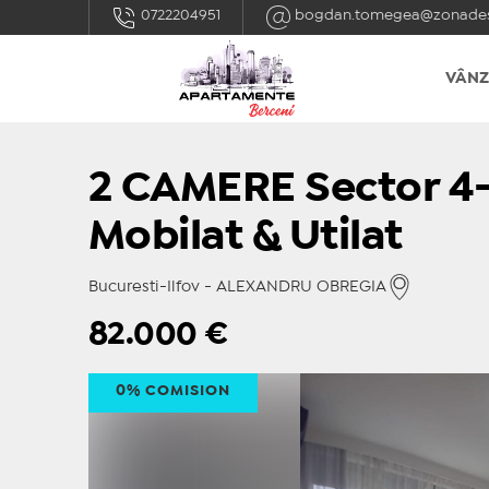
0722204951
bogdan.tomegea@zonades
VÂNZ
2 CAMERE Sector 4-
Mobilat & Utilat
Bucuresti-Ilfov - ALEXANDRU OBREGIA
82.000
€
0% COMISION