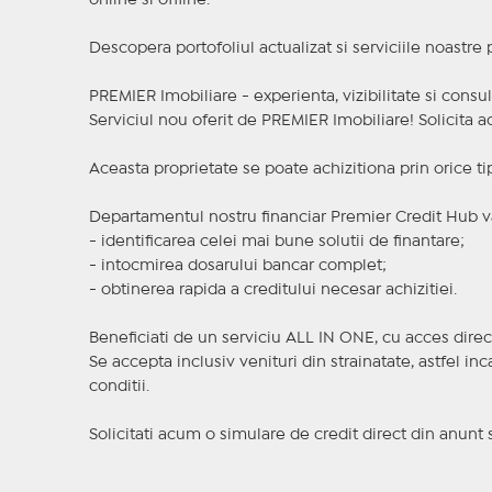
online si offline.
Descopera portofoliul actualizat si serviciile noastre
PREMIER Imobiliare - experienta, vizibilitate si consul
Serviciul nou oferit de PREMIER Imobiliare! Solicit
Aceasta proprietate se poate achizitiona prin orice ti
Departamentul nostru financiar Premier Credit Hub va
- identificarea celei mai bune solutii de finantare;
- intocmirea dosarului bancar complet;
- obtinerea rapida a creditului necesar achizitiei.
Beneficiati de un serviciu ALL IN ONE, cu acces direc
Se accepta inclusiv venituri din strainatate, astfel i
conditii.
Solicitati acum o simulare de credit direct din anunt 