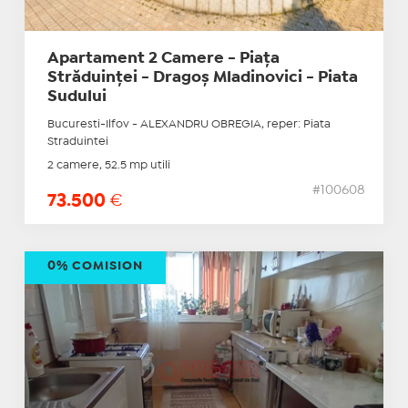
Apartament 2 Camere - Piața
Străduinței - Dragoș Mladinovici - Piata
Sudului
Bucuresti-Ilfov - ALEXANDRU OBREGIA, reper: Piata
Straduintei
2 camere, 52.5 mp utili
#100608
73.500
€
0% COMISION