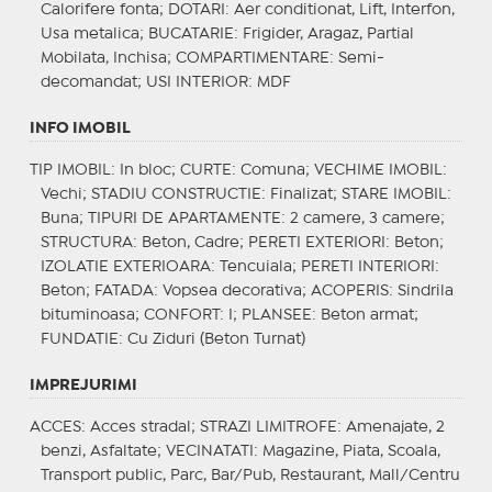
Calorifere fonta;
DOTARI
: Aer conditionat, Lift, Interfon,
Usa metalica;
BUCATARIE
: Frigider, Aragaz, Partial
Mobilata, Inchisa;
COMPARTIMENTARE
: Semi-
decomandat;
USI INTERIOR
: MDF
INFO IMOBIL
TIP IMOBIL
: In bloc;
CURTE
: Comuna;
VECHIME IMOBIL
:
Vechi;
STADIU CONSTRUCTIE
: Finalizat;
STARE IMOBIL
:
Buna;
TIPURI DE APARTAMENTE
: 2 camere, 3 camere;
STRUCTURA
: Beton, Cadre;
PERETI EXTERIORI
: Beton;
IZOLATIE EXTERIOARA
: Tencuiala;
PERETI INTERIORI
:
Beton;
FATADA
: Vopsea decorativa;
ACOPERIS
: Sindrila
bituminoasa;
CONFORT
: I;
PLANSEE
: Beton armat;
FUNDATIE
: Cu Ziduri (Beton Turnat)
IMPREJURIMI
ACCES
: Acces stradal;
STRAZI LIMITROFE
: Amenajate, 2
benzi, Asfaltate;
VECINATATI
: Magazine, Piata, Scoala,
Transport public, Parc, Bar/Pub, Restaurant, Mall/Centru