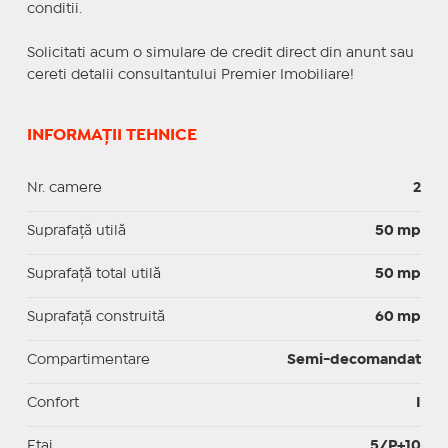
conditii.
Solicitati acum o simulare de credit direct din anunt sau
cereti detalii consultantului Premier Imobiliare!
INFORMAȚII TEHNICE
Nr. camere
2
Suprafaţă utilă
50 mp
Suprafaţă total utilă
50 mp
Suprafaţă construită
60 mp
Compartimentare
Semi-decomandat
Confort
I
Etaj
5/P+10