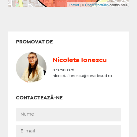
Leaflet
| ©
OpenStreetMap
contributors
PROMOVAT DE
Nicoleta Ionescu
0737500376
nicoleta.ionescu@zonadesud.ro
CONTACTEAZĂ-NE