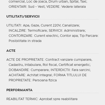
comercial, Loc de joaca, Drum urban, Spital, Taxi;
ORIENTARI
: Sud - Vest;
VEDERE
: Vedere laterala
UTILITATI/SERVICII
UTILITATI
: Apa, Gaze, Curent 220V, Canalizare;
INCALZIRE
: Termoficare;
SERVICII
: Administrare;
CONTORIZARE
: Curent electric, Contor apa;
Tip Parcare
:
Posibilitate in strada
ACTE
ACTE DE PROPRIETATE
: Contract vanzare cumparare,
Cadastru, Intabulare, Rol fiscal, Certificat energetic;
DOBANDIRE
: Cumparare;
INTERDICTII
: Fara sarcini;
ACHITARE
: Achitat integral;
FORMA TITLULUI DE
PROPRIETATE
: Persoana fizica
PERFORMANTA
REABILITAT TERMIC
: Aprobat spre reabilitare