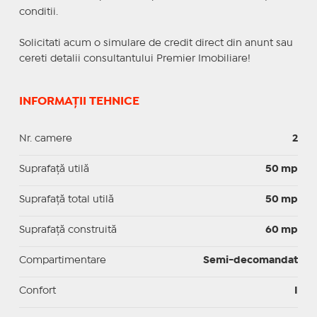
conditii.
Solicitati acum o simulare de credit direct din anunt sau
cereti detalii consultantului Premier Imobiliare!
INFORMAȚII TEHNICE
Nr. camere
2
Suprafaţă utilă
50 mp
Suprafaţă total utilă
50 mp
Suprafaţă construită
60 mp
Compartimentare
Semi-decomandat
Confort
I