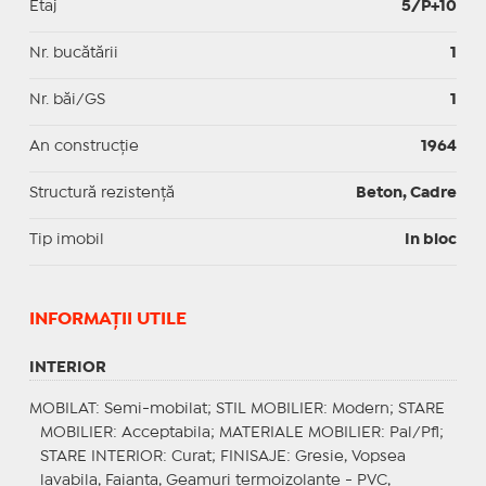
Etaj
5/P+10
Nr. bucătării
1
Nr. băi/GS
1
An construcție
1964
Structură rezistență
Beton, Cadre
Tip imobil
In bloc
INFORMAŢII UTILE
INTERIOR
MOBILAT
: Semi-mobilat;
STIL MOBILIER
: Modern;
STARE
MOBILIER
: Acceptabila;
MATERIALE MOBILIER
: Pal/Pfl;
STARE INTERIOR
: Curat;
FINISAJE
: Gresie, Vopsea
lavabila, Faianta, Geamuri termoizolante - PVC,