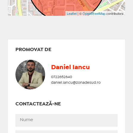
Leaflet
| ©
OpenStreetMap
contributors
PROMOVAT DE
Daniel Iancu
0722652640
daniel.iancu@zonadesud.ro
CONTACTEAZĂ-NE