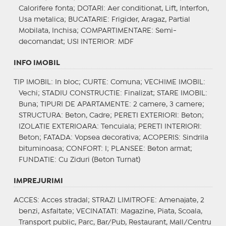
Calorifere fonta;
DOTARI
: Aer conditionat, Lift, Interfon,
Usa metalica;
BUCATARIE
: Frigider, Aragaz, Partial
Mobilata, Inchisa;
COMPARTIMENTARE
: Semi-
decomandat;
USI INTERIOR
: MDF
INFO IMOBIL
TIP IMOBIL
: In bloc;
CURTE
: Comuna;
VECHIME IMOBIL
:
Vechi;
STADIU CONSTRUCTIE
: Finalizat;
STARE IMOBIL
:
Buna;
TIPURI DE APARTAMENTE
: 2 camere, 3 camere;
STRUCTURA
: Beton, Cadre;
PERETI EXTERIORI
: Beton;
IZOLATIE EXTERIOARA
: Tencuiala;
PERETI INTERIORI
:
Beton;
FATADA
: Vopsea decorativa;
ACOPERIS
: Sindrila
bituminoasa;
CONFORT
: I;
PLANSEE
: Beton armat;
FUNDATIE
: Cu Ziduri (Beton Turnat)
IMPREJURIMI
ACCES
: Acces stradal;
STRAZI LIMITROFE
: Amenajate, 2
benzi, Asfaltate;
VECINATATI
: Magazine, Piata, Scoala,
Transport public, Parc, Bar/Pub, Restaurant, Mall/Centru