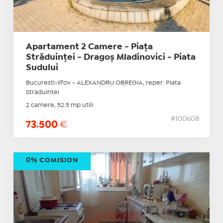
Apartament 2 Camere - Piața
Străduinței - Dragoș Mladinovici - Piata
Sudului
Bucuresti-Ilfov - ALEXANDRU OBREGIA, reper: Piata
Straduintei
2 camere, 52.5 mp utili
#100608
73.500
€
0% COMISION