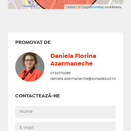
Leaflet
| ©
OpenStreetMap
contributors
PROMOVAT DE
Daniela Florina
Azarmaneche
0730170085
daniela.azarmaneche@zonadesud.ro
CONTACTEAZĂ-NE