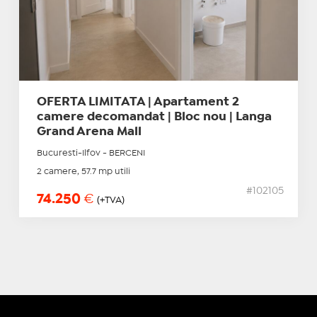
OFERTA LIMITATA | Apartament 2
camere decomandat | Bloc nou | Langa
Grand Arena Mall
Bucuresti-Ilfov - BERCENI
2 camere, 57.7 mp utili
#102105
74.250
€
(+TVA)