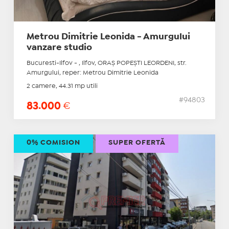
Metrou Dimitrie Leonida - Amurgului
vanzare studio
Bucuresti-Ilfov - , Ilfov, ORAŞ POPEŞTI LEORDENI, str.
Amurgului, reper: Metrou Dimitrie Leonida
2 camere, 44.31 mp utili
#94803
83.000
€
0% COMISION
SUPER OFERTĂ