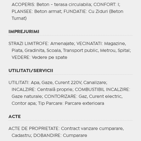
ACOPERIS
: Beton - terasa circulabila;
CONFORT
: I;
PLANSEE
: Beton armat;
FUNDATIE
: Cu Ziduri (Beton
Turnat)
IMPREJURIMI
STRAZI LIMITROFE
: Amenajate;
VECINATATI
: Magazine,
Piata, Gradinita, Scoala, Transport public, Metrou, Spital;
VEDERE
: Vedere pe spate
UTILITATI/SERVICII
UTILITATI
: Apa, Gaze, Curent 220V, Canalizare;
INCALZIRE
: Centrală proprie;
COMBUSTIBIL INCALZIRE
:
Gaze naturale;
CONTORIZARE
: Gaz, Curent electric,
Contor apa;
Tip Parcare
: Parcare exterioara
ACTE
ACTE DE PROPRIETATE
: Contract vanzare cumparare,
Cadastru;
DOBANDIRE
: Cumparare