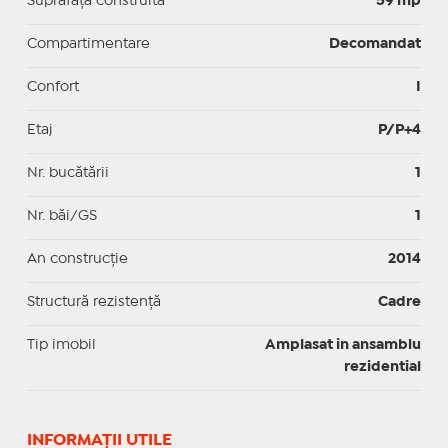
Suprafaţă construită
59 mp
Compartimentare
Decomandat
Confort
I
Etaj
P/P+4
Nr. bucătării
1
Nr. băi/GS
1
An construcție
2014
Structură rezistență
Cadre
Tip imobil
Amplasat in ansamblu
rezidential
INFORMAŢII UTILE