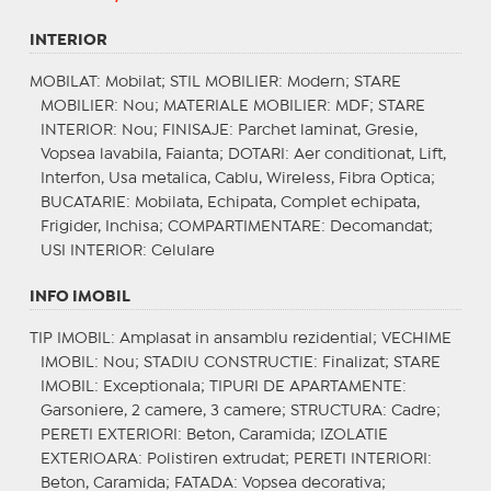
INTERIOR
MOBILAT
: Mobilat;
STIL MOBILIER
: Modern;
STARE
MOBILIER
: Nou;
MATERIALE MOBILIER
: MDF;
STARE
INTERIOR
: Nou;
FINISAJE
: Parchet laminat, Gresie,
Vopsea lavabila, Faianta;
DOTARI
: Aer conditionat, Lift,
Interfon, Usa metalica, Cablu, Wireless, Fibra Optica;
BUCATARIE
: Mobilata, Echipata, Complet echipata,
Frigider, Inchisa;
COMPARTIMENTARE
: Decomandat;
USI INTERIOR
: Celulare
INFO IMOBIL
TIP IMOBIL
: Amplasat in ansamblu rezidential;
VECHIME
IMOBIL
: Nou;
STADIU CONSTRUCTIE
: Finalizat;
STARE
IMOBIL
: Exceptionala;
TIPURI DE APARTAMENTE
:
Garsoniere, 2 camere, 3 camere;
STRUCTURA
: Cadre;
PERETI EXTERIORI
: Beton, Caramida;
IZOLATIE
EXTERIOARA
: Polistiren extrudat;
PERETI INTERIORI
:
Beton, Caramida;
FATADA
: Vopsea decorativa;