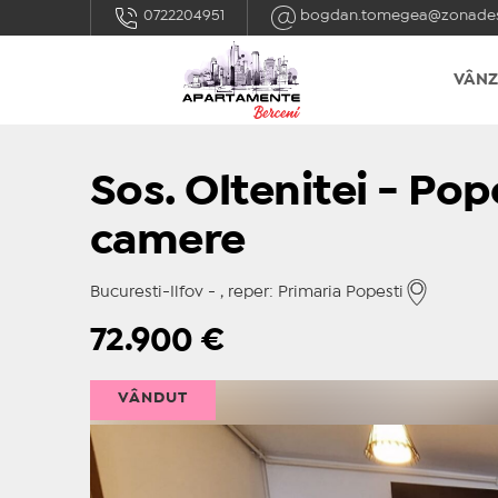
0722204951
bogdan.tomegea@zonades
VÂNZ
Sos. Oltenitei - Pope
camere
Bucuresti-Ilfov - , reper: Primaria Popesti
72.900
€
VÂNDUT