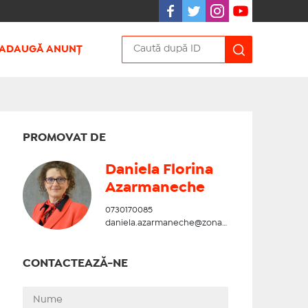
ADAUGĂ ANUNȚ
PROMOVAT DE
Daniela Florina
Azarmaneche
0730170085
daniela.azarmaneche@zonadesud.ro
CONTACTEAZĂ-NE