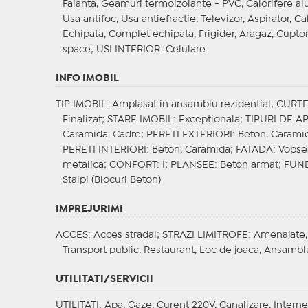
Faianta, Geamuri termoizolante - PVC, Calorifere a
Usa antifoc, Usa antiefractie, Televizor, Aspirator, C
Echipata, Complet echipata, Frigider, Aragaz, Cuptor
space;
USI INTERIOR
: Celulare
INFO IMOBIL
TIP IMOBIL
: Amplasat in ansamblu rezidential;
CURT
Finalizat;
STARE IMOBIL
: Exceptionala;
TIPURI DE 
Caramida, Cadre;
PERETI EXTERIORI
: Beton, Carami
PERETI INTERIORI
: Beton, Caramida;
FATADA
: Vopse
metalica;
CONFORT
: I;
PLANSEE
: Beton armat;
FUN
Stalpi (Blocuri Beton)
IMPREJURIMI
ACCES
: Acces stradal;
STRAZI LIMITROFE
: Amenajate,
Transport public, Restaurant, Loc de joaca, Ansambl
UTILITATI/SERVICII
UTILITATI
: Apa, Gaze, Curent 220V, Canalizare, Interne