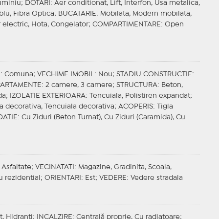
luminiu;
DOTARI
: Aer conditionat, Lift, Interfon, Usa metalica,
ablu, Fibra Optica;
BUCATARIE
: Mobilata, Modern mobilata,
 electric, Hota, Congelator;
COMPARTIMENTARE
: Open
E
: Comuna;
VECHIME IMOBIL
: Nou;
STADIU CONSTRUCTIE
:
APARTAMENTE
: 2 camere, 3 camere;
STRUCTURA
: Beton,
da;
IZOLATIE EXTERIOARA
: Tencuiala, Polistiren expandat;
a decorativa, Tencuiala decorativa;
ACOPERIS
: Tigla
DATIE
: Cu Ziduri (Beton Turnat), Cu Ziduri (Caramida), Cu
 Asfaltate;
VECINATATI
: Magazine, Gradinita, Scoala,
u rezidential;
ORIENTARI
: Est;
VEDERE
: Vedere stradala
t, Hidranti;
INCALZIRE
: Centrală proprie, Cu radiatoare;