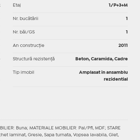
2
Etaj
1/P+3+M
p
Nr. bucătării
1
p
Nr. băi/GS
1
p
An construcție
2011
e
Structură rezistență
Beton, Caramida, Cadre
I
Tip imobil
Amplasat in ansamblu
rezidential
BILIER
: Buna;
MATERIALE MOBILIER
: Pal/Pfl, MDF;
STARE
chet laminat, Gresie, Sapa turnata, Vopsea lavabila, Glet,