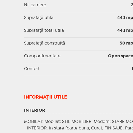
Nr. camere
Suprafaţă utilă
44.1 m
Suprafaţă total utilă
44.1 m
Suprafaţă construită
50 m
Compartimentare
Open spac
Confort
INFORMAŢII UTILE
INTERIOR
MOBILAT
: Mobilat;
STIL MOBILIER
: Modern;
STARE MO
INTERIOR
: In stare foarte buna, Curat;
FINISAJE
: Par