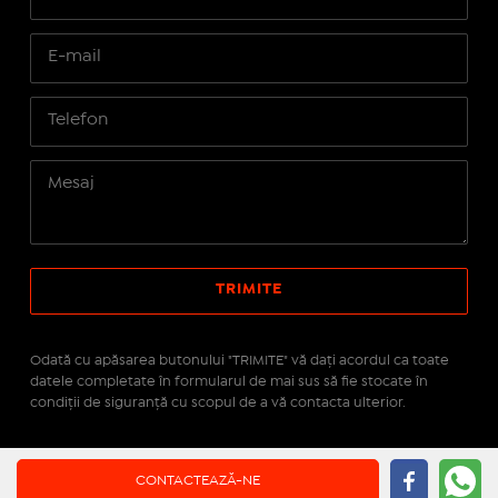
Odată cu apăsarea butonului "TRIMITE" vă daţi acordul ca toate
datele completate în formularul de mai sus să fie stocate în
condiţii de siguranţă cu scopul de a vă contacta ulterior.
Site realizat pe platforma
IMOPEDIA.ro - Anunțuri
CONTACTEAZĂ-NE
Imobiliare
pe tehnologie
Real Manager - CRM Imobiliar