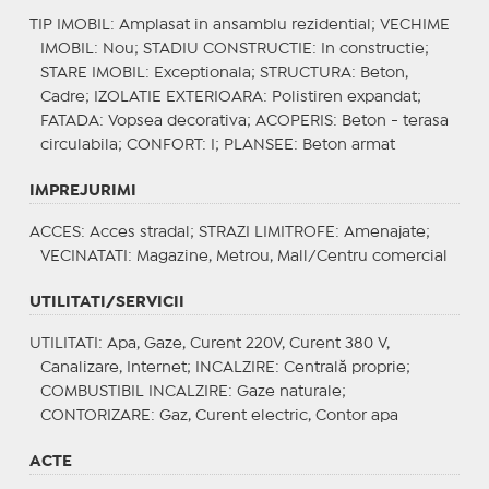
TIP IMOBIL
: Amplasat in ansamblu rezidential;
VECHIME
IMOBIL
: Nou;
STADIU CONSTRUCTIE
: In constructie;
STARE IMOBIL
: Exceptionala;
STRUCTURA
: Beton,
Cadre;
IZOLATIE EXTERIOARA
: Polistiren expandat;
FATADA
: Vopsea decorativa;
ACOPERIS
: Beton - terasa
circulabila;
CONFORT
: I;
PLANSEE
: Beton armat
IMPREJURIMI
ACCES
: Acces stradal;
STRAZI LIMITROFE
: Amenajate;
VECINATATI
: Magazine, Metrou, Mall/Centru comercial
UTILITATI/SERVICII
UTILITATI
: Apa, Gaze, Curent 220V, Curent 380 V,
Canalizare, Internet;
INCALZIRE
: Centrală proprie;
COMBUSTIBIL INCALZIRE
: Gaze naturale;
CONTORIZARE
: Gaz, Curent electric, Contor apa
ACTE