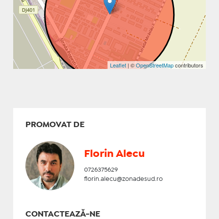
Leaflet
| ©
OpenStreetMap
contributors
PROMOVAT DE
Florin Alecu
0726375629
florin.alecu@zonadesud.ro
CONTACTEAZĂ-NE