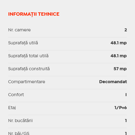
INFORMAȚII TEHNICE
Nr. camere
2
Suprafaţă utilă
48.1 mp
Suprafaţă total utilă
48.1 mp
Suprafaţă construită
57 mp
Compartimentare
Decomandat
Confort
I
Etaj
1/P+6
Nr. bucătării
1
Nr. băi/GS
1