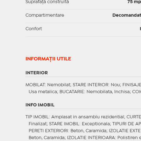
Suprafaţă construită
75 m
Compartimentare
Decomanda
Confort
INFORMAŢII UTILE
INTERIOR
MOBILAT
: Nemobilat;
STARE INTERIOR
: Nou;
FINISAJ
Usa metalica;
BUCATARIE
: Nemobilata, Inchisa;
COM
INFO IMOBIL
TIP IMOBIL
: Amplasat in ansamblu rezidential;
CURT
Finalizat;
STARE IMOBIL
: Exceptionala;
TIPURI DE 
PERETI EXTERIORI
: Beton, Caramida;
IZOLATIE EXT
Beton, Caramida;
IZOLATIE INTERIOARA
: Polistiren