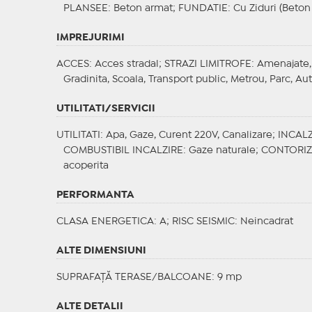
PLANSEE
: Beton armat;
FUNDATIE
: Cu Ziduri (Beton
IMPREJURIMI
ACCES
: Acces stradal;
STRAZI LIMITROFE
: Amenajate,
Gradinita, Scoala, Transport public, Metrou, Parc, Au
UTILITATI/SERVICII
UTILITATI
: Apa, Gaze, Curent 220V, Canalizare;
INCALZ
COMBUSTIBIL INCALZIRE
: Gaze naturale;
CONTORI
acoperita
PERFORMANTA
CLASA ENERGETICA
: A;
RISC SEISMIC
: Neincadrat
ALTE DIMENSIUNI
SUPRAFAȚĂ TERASE/BALCOANE: 9 mp
ALTE DETALII