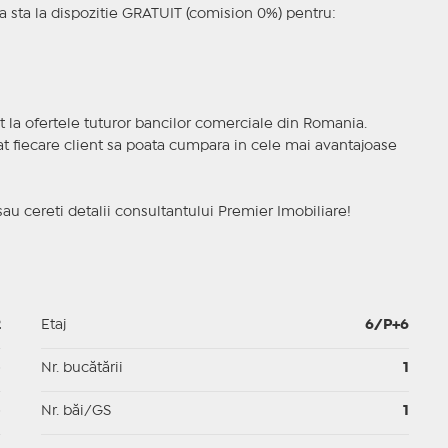
 sta la dispozitie GRATUIT (comision 0%) pentru:
t la ofertele tuturor bancilor comerciale din Romania.
ncat fiecare client sa poata cumpara in cele mai avantajoase
sau cereti detalii consultantului Premier Imobiliare!
2
Etaj
6/P+6
p
Nr. bucătării
1
p
Nr. băi/GS
1