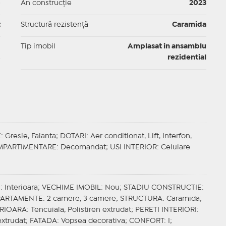
p
An construcție
2023
t
Structură rezistență
Caramida
I
Tip imobil
Amplasat in ansamblu
rezidential
E
: Gresie, Faianta;
DOTARI
: Aer conditionat, Lift, Interfon,
PARTIMENTARE
: Decomandat;
USI INTERIOR
: Celulare
E
: Interioara;
VECHIME IMOBIL
: Nou;
STADIU CONSTRUCTIE
:
APARTAMENTE
: 2 camere, 3 camere;
STRUCTURA
: Caramida;
ERIOARA
: Tencuiala, Polistiren extrudat;
PERETI INTERIORI
:
 extrudat;
FATADA
: Vopsea decorativa;
CONFORT
: I;