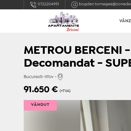
0722204951
bogdan.tomegea@zonades
VÂNZ
METROU BERCENI - B
Decomandat - SUP
Bucuresti-Ilfov -
91.650
€
(+TVA)
VÂNDUT