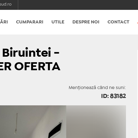
ud.ro
ĂRI
CUMPARARI
UTILE
DESPRE NOI
CONTACT
iruintei -
ER OFERTA
Menționează când ne suni:
ID: 83182