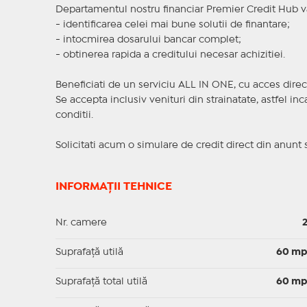
Departamentul nostru financiar Premier Credit Hub va
- identificarea celei mai bune solutii de finantare;
- intocmirea dosarului bancar complet;
- obtinerea rapida a creditului necesar achizitiei.
Beneficiati de un serviciu ALL IN ONE, cu acces direc
Se accepta inclusiv venituri din strainatate, astfel i
conditii.
Solicitati acum o simulare de credit direct din anunt 
INFORMAȚII TEHNICE
Nr. camere
Suprafaţă utilă
60 m
Suprafaţă total utilă
60 m