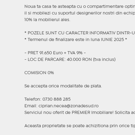
Noua ta casa te asteapta cu o compartimentare optima
il si mobilezi cu suportul designerilor nostri din ec
10% la mobilierul ales.
* POZELE SUNT CU CARACTER INFORMATIV DINTR-
* Termenul de finalizare este in luna IUNIE 2025 *
- PRET 91.650 Euro + TVA 9% -
- LOC DE PARCARE: 40.000 RON (tva inclus)
COMISION 0%
Se accepta orice modalitate de plata.
Telefon: 0730 888 285
Email: ciprian.necea@zonadesud.ro
Serviciul nou oferit de PREMIER Imobiliare! Solicit
Aceasta proprietate se poate achizitiona prin orice ti