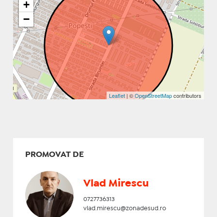
+
−
Leaflet
| ©
OpenStreetMap
contributors
PROMOVAT DE
Vlad Mirescu
0727736313
vlad.mirescu@zonadesud.ro