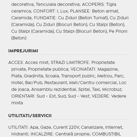
decorativa, Tencuiala decorativa;
ACOPERIS
: Tigla
ceramica;
CONFORT
: I, Lux;
PLANSEE
: Beton armat,
Caramida;
FUNDATIE
: Cu Ziduri (Beton Turnat), Cu Ziduri
(Caramida), Cu Ziduri (Blocuri Beton), Cu Stalpi (Beton),
Cu Stalpi (Caramida), Cu Stalpi (Blocuri Beton), Pe Piloni
(Beton)
IMPREJURIMI
ACCES
: Acces mixt;
STRAZI LIMITROFE
: Proprietate
privata, Proprietate publica;
VECINATATI
: Magazine,
Piata, Gradinita, Scoala, Transport public, Metrou, Parc,
Hotel, Bar/Pub, Restaurant, Mall/Centru comercial, Loc
de joaca, Ansamblu rezidential, Spital, Taxi, Microbuz;
ORIENTARI
: Sud - Est, Sud, Sud - Vest;
VEDERE
: Vedere
mixta
UTILITATI/SERVICII
UTILITATI
: Apa, Gaze, Curent 220V, Canalizare, Internet,
Hidranti;
INCALZIRE
: Centrală proprie;
COMBUSTIBIL