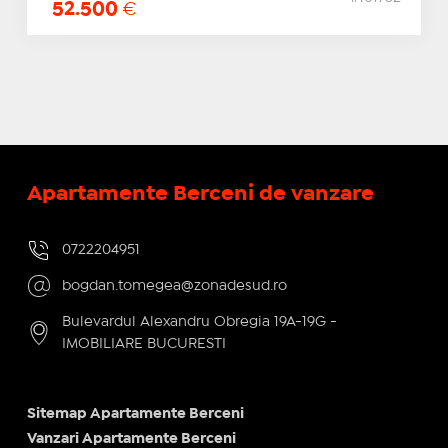
52.500
€
Apartamente Berceni de vanzare
0722204951
bogdan.tomegea@zonadesud.ro
Bulevardul Alexandru Obregia 19A-19G -
IMOBILIARE BUCURESTI
Sitemap Apartamente Berceni
Vanzari Apartamente Berceni