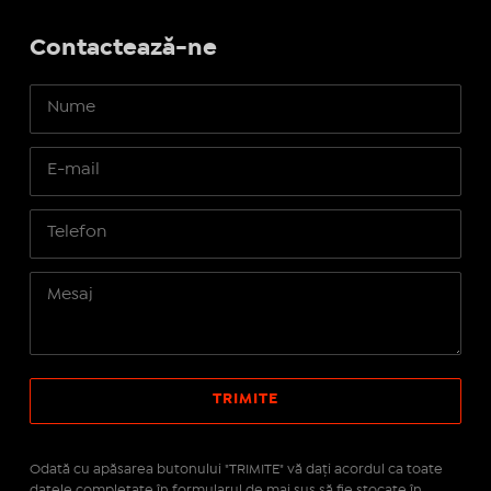
Contactează-ne
Odată cu apăsarea butonului "TRIMITE" vă daţi acordul ca toate
datele completate în formularul de mai sus să fie stocate în