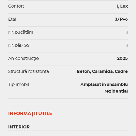
Confort
I, Lux
Etaj
3/P+6
Nr. bucătării
1
Nr. băi/GS
1
An construcție
2025
Structură rezistență
Beton, Caramida, Cadre
Tip imobil
Amplasat in ansamblu
rezidential
INFORMAŢII UTILE
INTERIOR