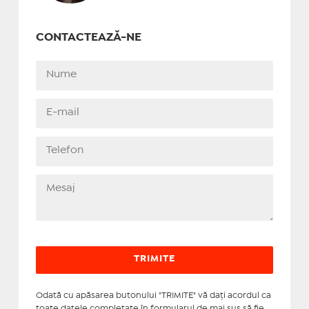
CONTACTEAZĂ-NE
Odată cu apăsarea butonului "TRIMITE" vă daţi acordul ca
toate datele completate în formularul de mai sus să fie