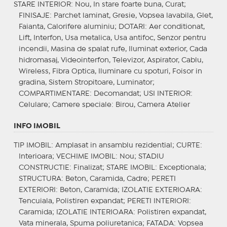
STARE INTERIOR
: Nou, In stare foarte buna, Curat;
FINISAJE
: Parchet laminat, Gresie, Vopsea lavabila, Glet,
Faianta, Calorifere aluminiu;
DOTARI
: Aer conditionat,
Lift, Interfon, Usa metalica, Usa antifoc, Senzor pentru
incendii, Masina de spalat rufe, Iluminat exterior, Cada
hidromasaj, Videointerfon, Televizor, Aspirator, Cablu,
Wireless, Fibra Optica, Iluminare cu spoturi, Foisor in
gradina, Sistem Stropitoare, Luminator;
COMPARTIMENTARE
: Decomandat;
USI INTERIOR
:
Celulare;
Camere speciale
: Birou, Camera Atelier
INFO IMOBIL
TIP IMOBIL
: Amplasat in ansamblu rezidential;
CURTE
:
Interioara;
VECHIME IMOBIL
: Nou;
STADIU
CONSTRUCTIE
: Finalizat;
STARE IMOBIL
: Exceptionala;
STRUCTURA
: Beton, Caramida, Cadre;
PERETI
EXTERIORI
: Beton, Caramida;
IZOLATIE EXTERIOARA
:
Tencuiala, Polistiren expandat;
PERETI INTERIORI
:
Caramida;
IZOLATIE INTERIOARA
: Polistiren expandat,
Vata minerala, Spuma poliuretanica;
FATADA
: Vopsea