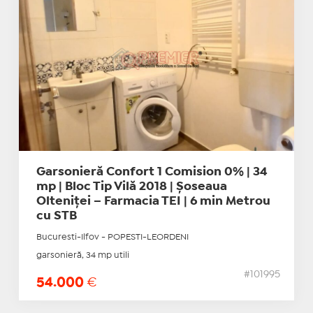
Garsonieră Confort 1 Comision 0% | 34
mp | Bloc Tip Vilă 2018 | Șoseaua
Olteniței – Farmacia TEI | 6 min Metrou
cu STB
Bucuresti-Ilfov - POPESTI-LEORDENI
garsonieră, 34 mp utili
#101995
54.000
€