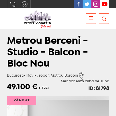
Metrou Berceni -
Studio - Balcon -
Bloc Nou
Bucuresti-Ilfov - , reper: Metrou Berceni
Menționează când ne suni:
49.100
€
ID: 81798
(+TVA)
VÂNDUT