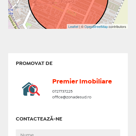
Leaflet
| ©
OpenStreetMap
contributors
PROMOVAT DE
Premier Imobiliare
0727737225
office@zonadesud.ro
CONTACTEAZĂ-NE