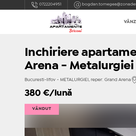
0722204951
bogdan.tomegea@zonades
VÂNZ
Inchiriere apartam
Arena - Metalurgiei
Bucuresti-Ilfov - METALURGIEI, reper: Grand Arena
380
€/lună
VÂNDUT