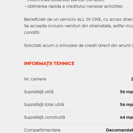
- intocmirea dosarului bancar complet;
- obtinerea rapida a creditului necesar achizitiei.
Beneficiati de un serviciu ALL IN ONE, cu acces direc
Se accepta inclusiv venituri din strainatate, astfel i
conditii.
Solicitati acum o simulare de credit direct din anunt 
INFORMAȚII TEHNICE
Nr. camere
Suprafaţă utilă
56 m
Suprafaţă total utilă
56 m
Suprafaţă construită
64 m
Compartimentare
Decomanda