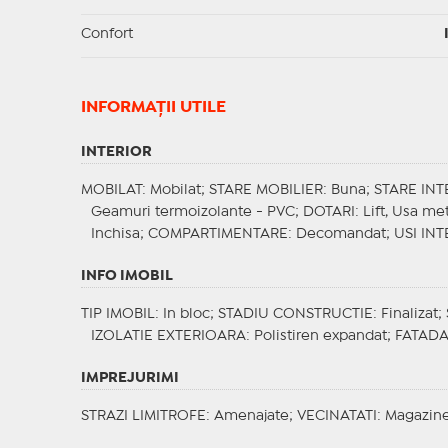
Confort
INFORMAŢII UTILE
INTERIOR
MOBILAT
: Mobilat;
STARE MOBILIER
: Buna;
STARE INT
Geamuri termoizolante - PVC;
DOTARI
: Lift, Usa me
Inchisa;
COMPARTIMENTARE
: Decomandat;
USI INT
INFO IMOBIL
TIP IMOBIL
: In bloc;
STADIU CONSTRUCTIE
: Finalizat;
IZOLATIE EXTERIOARA
: Polistiren expandat;
FATAD
IMPREJURIMI
STRAZI LIMITROFE
: Amenajate;
VECINATATI
: Magazine