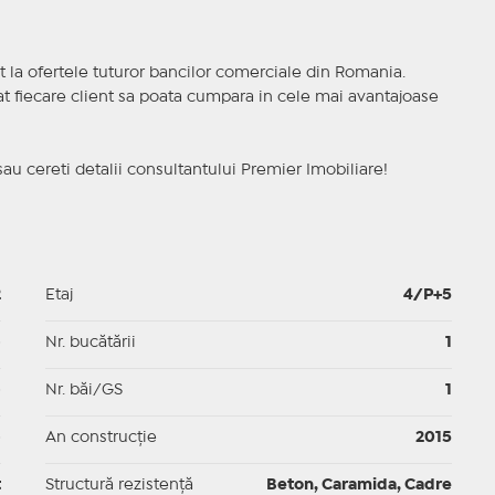
t la ofertele tuturor bancilor comerciale din Romania.
ncat fiecare client sa poata cumpara in cele mai avantajoase
sau cereti detalii consultantului Premier Imobiliare!
2
Etaj
4/P+5
p
Nr. bucătării
1
p
Nr. băi/GS
1
p
An construcție
2015
t
Structură rezistență
Beton, Caramida, Cadre