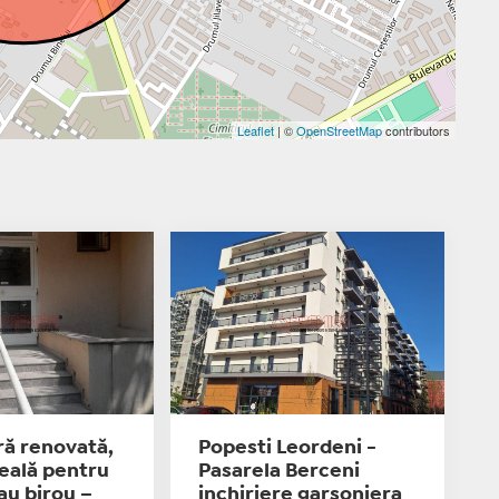
Leaflet
| ©
OpenStreetMap
contributors
ră renovată,
Popesti Leordeni -
deală pentru
Pasarela Berceni
au birou –
inchiriere garsoniera