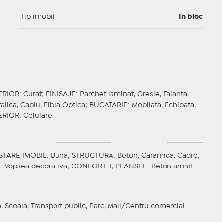
I
Tip imobil
In bloc
ERIOR
: Curat;
FINISAJE
: Parchet laminat, Gresie, Faianta,
talica, Cablu, Fibra Optica;
BUCATARIE
: Mobilata, Echipata,
ERIOR
: Celulare
STARE IMOBIL
: Buna;
STRUCTURA
: Beton, Caramida, Cadre;
A
: Vopsea decorativa;
CONFORT
: I;
PLANSEE
: Beton armat
, Scoala, Transport public, Parc, Mall/Centru comercial